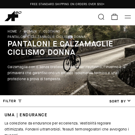
FREE STANDARD SHIPPING ON ORDERS OVER
$50+
ORDERS SHIP FROM THE US.
NO IMPORT DUTIES.
FREE STANDARD SHIPPING ON ORDERS OVER
$50+
HOME
/
WOMAN
/
CLOTHING
/
PANTALONI E CALZAMAGLIE CICLISMO DONNA
PANTALONI E CALZAMAGLIE
CICLISMO DONNA
Calzamaglie con o senza bretelle pensate per l'autunno, l'inverno e la
primavera che garantiscono un elevato isolamento termico e una
protezione a prova di tempesta.
FILTER
SORT BY
UMA | ENDURANCE
La collezione da endurance per eccellenza. Vestibilità regolare
ottimizzata. Fondelli ultramorbidi. Tessuti termoregolatori che avvolgono i