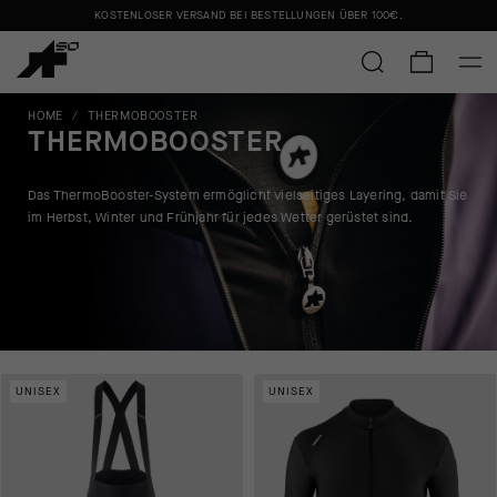
KOSTENLOSER VERSAND BEI BESTELLUNGEN ÜBER
100€
.
HOME
/
THERMOBOOSTER
THERMOBOOSTER
Das ThermoBooster-System ermöglicht vielseitiges Layering, damit Sie
im Herbst, Winter und Frühjahr für jedes Wetter gerüstet sind.
UNISEX
UNISEX