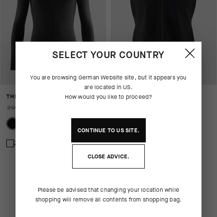
SELECT YOUR COUNTRY
You are browsing
German Website
site, but it appears you
are located in
US
.
THERMOBOOSTER P1
THERMOBOOSTER FOIL
How would you like to proceed?
200,00 EUR
140,00 EUR
90,00 EUR
CONTINUE TO
US
SITE.
Zum Vergleich hinzufügen
CLOSE ADVICE.
Please be advised that changing your location while
shopping will remove all contents from shopping bag.