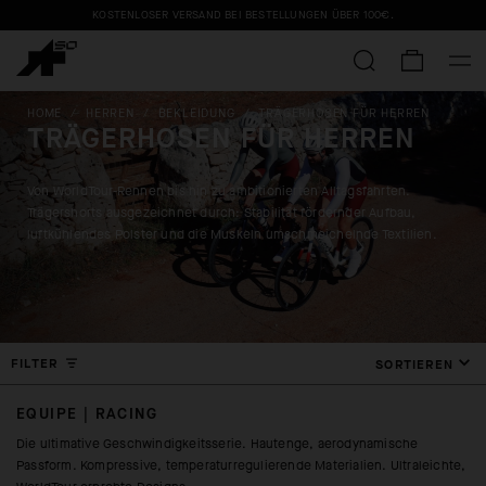
KOSTENLOSER VERSAND BEI BESTELLUNGEN ÜBER
100€
.
HOME
/
HERREN
/
BEKLEIDUNG
/
TRÄGERHOSEN FÜR HERREN
TRÄGERHOSEN FÜR HERREN
Von WorldTour-Rennen bis hin zu ambitionierten Alltagsfahrten.
Trägershorts ausgezeichnet durch: Stabilität fördernder Aufbau,
luftkühlendes Polster und die Muskeln umschmeichelnde Textilien.
FILTER
SORTIEREN
EQUIPE | RACING
Die ultimative Geschwindigkeitsserie. Hautenge, aerodynamische
Passform. Kompressive, temperaturregulierende Materialien. Ultraleichte,