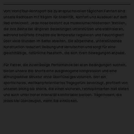
Vom WorldTour-Rennsport bis zu anspruchsvollen täglichen Fahrten sind
unsere Radhosen mit Trägern für Stabilität, Komfort und Ausdauer auf dem
Rad entwickelt. Jede Hose besteht aus muskelumschließenden Textilien,
die Ihre Beine bei längeren Belastungen unterstützen und stabilisieren,
während belüftete Einsätze die Temperatur regulieren und Feuchtigkeit
über viele Stunden im Sattel ableiten. Die körpernahe, unterstützende
Konstruktion reduziert Reibung und Verrutschen und sorgt für eine
gleichmäßige, natürliche Passform, die sich Ihren Bewegungen anpasst.
Für Fahrer, die zuverlässige Performance bei allen Bedingungen suchen,
bieten unsere Bib Shorts eine ausgewogene Kompression und eine
atmungsaktive Struktur ohne überflüssiges Volumen. Wer ein
sportlicheres, wettkampforientiertes Tragegefühl bevorzugt, profitiert von
unseren biking bib shorts, die einen sicheren, rennoptimierten Halt bieten
und auch unter hoher Intensität komfortabel bleiben. Trägerhosen, die
jedes Mal überzeugen, wenn Sie einklicken.