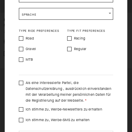
SHIP TO ANOTHER COUNTRY.
SPRACHE
MILLE GTS BIB SHORTS S11
MILLE GTS BIB SHORTS S11
STANDARD
LONG
TYPE RIDE PREFERENCES
TYPE FIT PREFERENCES
250,00 EUR
250,00 EUR
Road
Racing
Gravel
Regular
Zum Vergleich hinzufügen
Zum Vergleich hinzufügen
MTB
Als eine interessierte Partei, die
Datenschutzerklärung
, ausdrücklich einverstanden
mit der Verarbeitung meiner persönlichen Daten für
die Registrierung auf der Webseite.
Ich stimme zu, Werbe-Newsletters zu erhalten
Ich stimme zu, Werbe-SMS zu erhalten