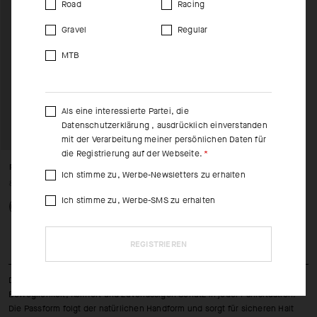
Road
Racing
Gravel
Regular
MTB
Als eine interessierte Partei, die
Datenschutzerklärung
, ausdrücklich einverstanden
mit der Verarbeitung meiner persönlichen Daten für
die Registrierung auf der Webseite.
RAIN GLOVES P1
Ich stimme zu, Werbe-Newsletters zu erhalten
80,00 EUR
Ich stimme zu, Werbe-SMS zu erhalten
REGISTRIEREN
Damen-Radhandschuhe mit geringem Volumen, entwickelt für maximale
Beweglichkeit, Komfort und zuverlässigen Schutz in jeder Fahrsituation.
Die Passform folgt der natürlichen Handform und sorgt für sicheren Halt