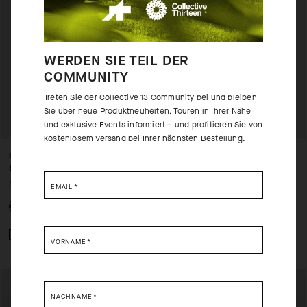
WERDEN SIE TEIL DER
COMMUNITY
Treten Sie der Collective 13 Community bei und bleiben
Sie über neue Produktneuheiten, Touren in Ihrer Nähe
und exklusive Events informiert – und profitieren Sie von
kostenlosem Versand bei Ihrer nächsten Bestellung.
SPRING FALL LINER GLOVES
SPRING FALL GLOVES P1
EVO
80,00 EUR
50,00 EUR
EMAIL
*
Zum Vergleich hinzufügen
Zum Vergleich hinzufügen
VORNAME
*
NACHNAME
*