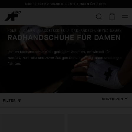
KOSTENLOSER VERSAND BEI BESTELLUNGEN ÜBER
100€
.
HOME
/
DAMEN
/
ACCESSORIES
/
RADHANDSCHUHE FÜR DAMEN
RADHANDSCHUHE FÜR DAMEN
Damen-Radhandschuhe mit geringem Volumen, entwickelt für
Komfort, Kontrolle und zuverlässigen Schutz auf täglichen und langen
Fahrten.
SORTIEREN
FILTER