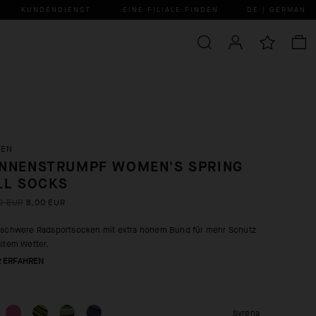
KUNDENDIENST
EINE FILIALE FINDEN
DE | GERMAN
KEN
NNENSTRUMPF WOMEN'S SPRING
LL SOCKS
0 EUR
8,00 EUR
lschwere Radsportsocken mit extra hohem Bund für mehr Schutz
altem Wetter.
 ERFAHREN
Syrena