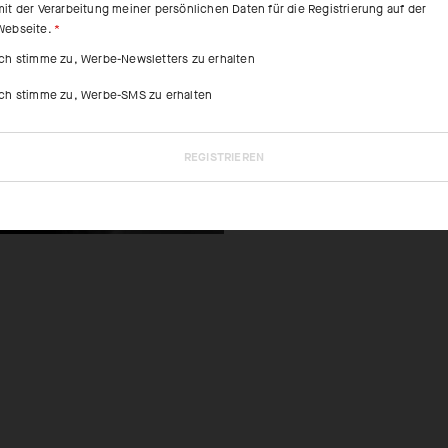
mit der Verarbeitung meiner persönlichen Daten für die Registrierung auf der
Webseite.
Ein nahtloses 
Ich stimme zu, Werbe-Newsletters zu erhalten
Knöchel leicht
Fersen- und Ze
Ich stimme zu, Werbe-SMS zu erhalten
und langlebige
zusätzlichen S
REGISTRIEREN