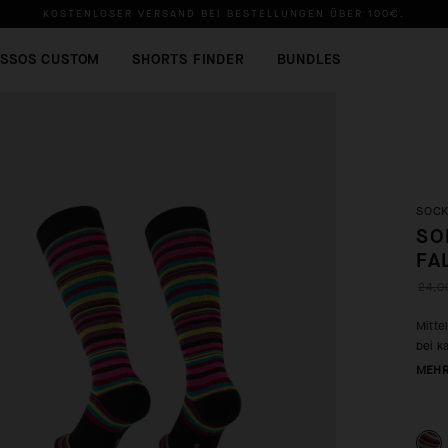
KOSTENLOSER VERSAND BEI BESTELLUNGEN ÜBER
100€
.
SSOS CUSTOM
SHORTS FINDER
BUNDLES
SOC
SO
FA
24,0
Mitte
bei k
MEHR