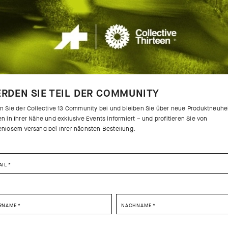
RDEN SIE TEIL DER COMMUNITY
en Sie der Collective 13 Community bei und bleiben Sie über neue Produktneuhe
n in Ihrer Nähe und exklusive Events informiert – und profitieren Sie von
enlosem Versand bei Ihrer nächsten Bestellung.
AIL
*
 DEN PRODUKTKULISSEN
SELECT YOUR COUNTRY
RNAME
*
NACHNAME
*
n der Übergangszeit entscheidend.
ing Fall Socks schließt genau
You are browsing
German Website
site, but it appears you are located in
US
.