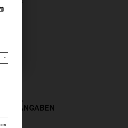
s from
: ÜBERBLICK
UERE ANGABEN
nden
/FIT