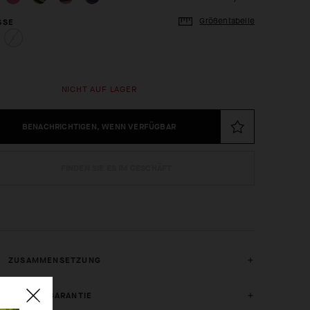
Größentabelle
SE
I
NICHT AUF LAGER
BENACHRICHTIGEN, WENN VERFÜGBAR
FINDEN SIE ES IM GESCHÄFT
ZUSAMMENSETZUNG
2 JAHRE GARANTIE