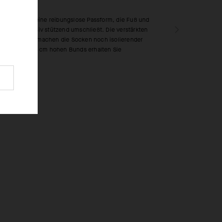
Design bietet eine reibungslose Passform, die Fuß und
 und kompressiv stützend umschließt. Die verstärkten
henbereiche machen die Socken noch isolierender
r. Dank des 28 cm hohen Bunds erhalten Sie
chutz.