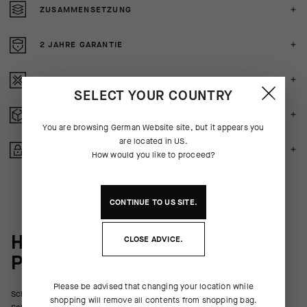
ZUSAMMENSETZUNG
2 JAHRE GARANTIE
CRASH POLICY
SELECT YOUR COUNTRY
KOSTENLOSE RÜCKERSTATTUNG
You are browsing
German Website
site, but it appears you
are located in
US
.
GESICHERTE ZAHLUNG
How would you like to proceed?
CONTINUE TO
US
SITE.
HINTER DEN
CLOSE ADVICE.
PRODUKTKULISSEN
Please be advised that changing your location while
Schutz für die Körpermitte und eine einfache Kombination mit weiteren
shopping will remove all contents from shopping bag.