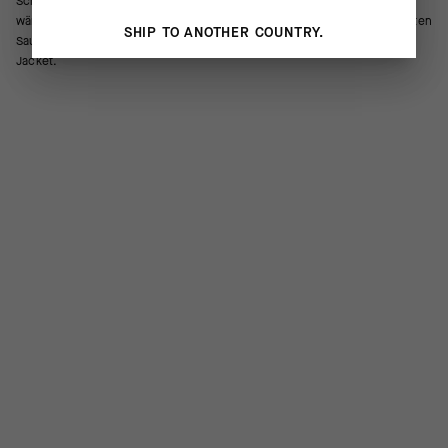
Schichten sind ideal für das Leben abseits des Fahrrads, mit
wärmespendenden Daunen, einem hohen Kragen und einem verlängerten
SHIP TO ANOTHER COUNTRY.
Saum am Rücken. Leichtere Isolierung als unsere SIGNATURE Down
Jacket.