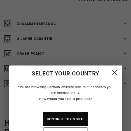
ZUSAMMENSETZUNG
2 JAHRE GARANTIE
CRASH POLICY
KOSTENLOSE RÜCKERSTATTUNG
SELECT YOUR COUNTRY
GESICHERTE ZAHLUNG
You are browsing
German Website
site, but it appears you
are located in
US
.
How would you like to proceed?
CONTINUE TO
US
SITE.
HINTER DEN