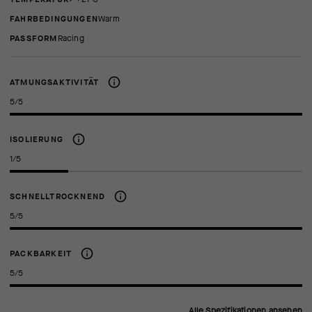
FAHRBEDINGUNGEN
Warm
PASSFORM
racing
ATMUNGSAKTIVITÄT
5/5
ISOLIERUNG
1/5
SCHNELLTROCKNEND
5/5
PACKBARKEIT
5/5
Alle Spezifikationen ansehen