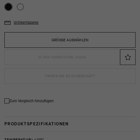
Größentabelle
GRÖSSE AUSWÄHLEN
IN DEN WARENKORB LEGEN
FINDEN SIE ES IM GESCHÄFT
Zum Vergleich hinzufügen
PRODUKTSPEZIFIKATIONEN
TEMPERATUR
> +21°C