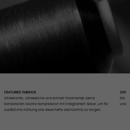
FEATURED FABRICS
CONS
Ultraleichte, ultraweiche und schnell trocknende Garne
Die na
kombinieren leichte Kompression mit integriertem Silber, um für
und fü
zusätzliche Kühlung und dauerhafte odorControl zu sorgen.