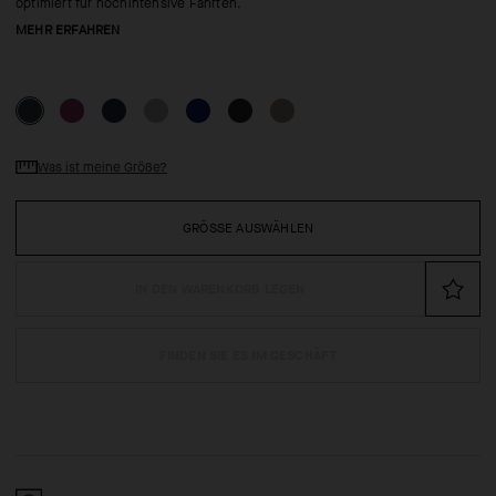
optimiert für hochintensive Fahrten.
MEHR ERFAHREN
Was ist meine Größe?
GRÖSSE AUSWÄHLEN
IN DEN WARENKORB LEGEN
FINDEN SIE ES IM GESCHÄFT