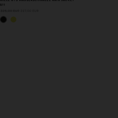
MILLE GTS WASSERSCHNAUZE RAIN JACKET
S11
325,00 EUR
227,00 EUR