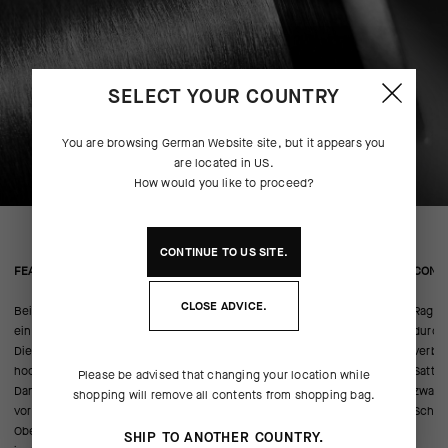
SELECT YOUR COUNTRY
You are browsing
German Website
site, but it appears you
are located in
US
.
How would you like to proceed?
CONTINUE TO
US
SITE.
FEATURED FABRICS
CONS
CLOSE ADVICE.
Beim Design der Vorderpartie haben wir NEOS Medium verwendet,
Ragla
ein dreilagiges Softshell-Material mit gebondeter PU-Membran.
durch 
Dieses flexible, aus hauseigener Entwicklung stammende Textil ist
verbu
hochatmungsaktiv, wasserfest, isolierend und 100 % winddicht.
Satte
Please be advised that changing your location while
Dank all dieser Eigenschaften bleibt Ihre Körpermitte vollständig
zwar s
shopping will remove all contents from shopping bag.
vor eisiger Winterluft, Spritzwasser und Regen geschützt. An den
Schic
Oberarmen wurde NEOS Light verarbeitet, das etwas weniger
SHIP TO ANOTHER COUNTRY.