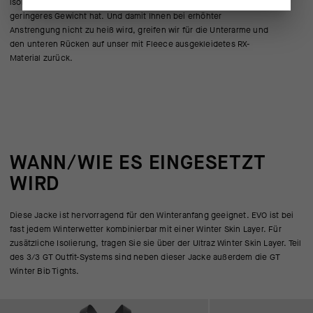
isoliert, dafür aber die Atmungsaktivität verbessert und ein
geringeres Gewicht hat. Und damit Ihnen bei erhöhter
Anstrengung nicht zu heiß wird, greifen wir für die Unterarme und
den unteren Rücken auf unser mit Fleece ausgekleidetes RX-
Material zurück.
WANN/WIE ES EINGESETZT
WIRD
Diese Jacke ist hervorragend für den Winteranfang geeignet. EVO ist bei
fast jedem Winterwetter kombinierbar mit einer Winter Skin Layer. Für
zusätzliche Isolierung, tragen Sie sie über der Ultraz Winter Skin Layer. Teil
des 3/3 GT Outfit-Systems sind neben dieser Jacke außerdem die GT
Winter Bib Tights.