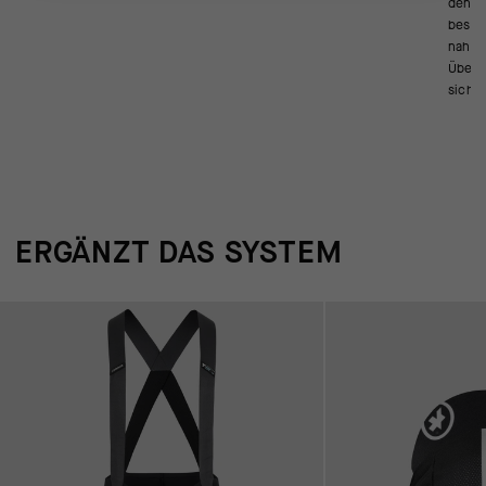
den Ä
besteh
nahtlo
Überg
sicher
ERGÄNZT DAS SYSTEM