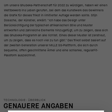
Um unsere Qhubeka-Partnerschaft für 2022 zu würdigen, haben wir einen
Wettbewerb ins Leben gerufen, bei dem das Kunstwerk des Gewinners
die Grafik für dieses Trikot in limitierter Auflage werden sollte. Stijn
Dossche, der Künstler, erklärt: "Ich habe das Design unter
Berücksichtigung der typischen afrikanischen Stile und Muster
entworfen und zahlreiche Elemente hinzugefügt, um zu zeigen, dass sich
das Qhubeka-Programm an alle richtet. Eines dieser Muster ist zerstreut,
um zu zeigen, dass es noch viel zu tun gibt." Das Trikot selbst basiert auf
der zweiten Generation unserer MILLE SS-Plattform, die sich durch
bequeme, offen geschnittene Ärmel und eine schlanke, regularFit-
Passform auszeichnet.
TECHNOLOGIE: ÜBERBLICK
GENAUERE ANGABEN