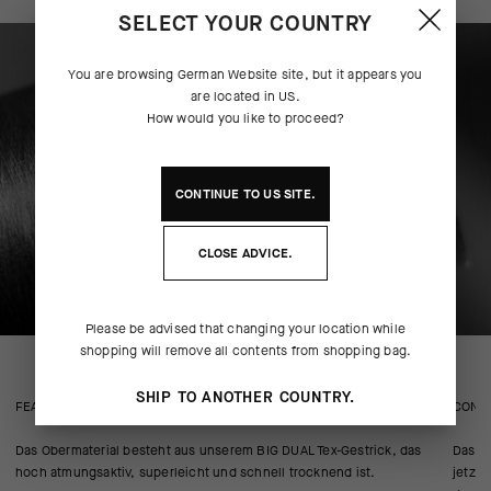
SELECT YOUR COUNTRY
You are browsing
German Website
site, but it appears you
are located in
US
.
How would you like to proceed?
CONTINUE TO
US
SITE.
CLOSE ADVICE.
Please be advised that changing your location while
shopping will remove all contents from shopping bag.
SHIP TO ANOTHER COUNTRY.
FEATURED FABRICS
CONS
Das Obermaterial besteht aus unserem BIG DUAL Tex-Gestrick, das
Das Je
hoch atmungsaktiv, superleicht und schnell trocknend ist.
jetzt 