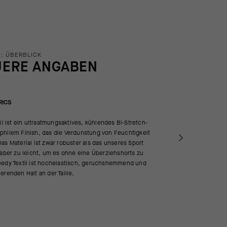
: ÜBERBLICK
UERE ANGABEN
RICS
til ist ein ultraatmungsaktives, kühlendes Bi-Stretch-
philem Finish, das die Verdunstung von Feuchtigkeit
as Material ist zwar robuster als das unseres Sport
 aber zu leicht, um es ohne eine Überziehshorts zu
eedy Textil ist hochelastisch, geruchshemmend und
erenden Halt an der Taille.