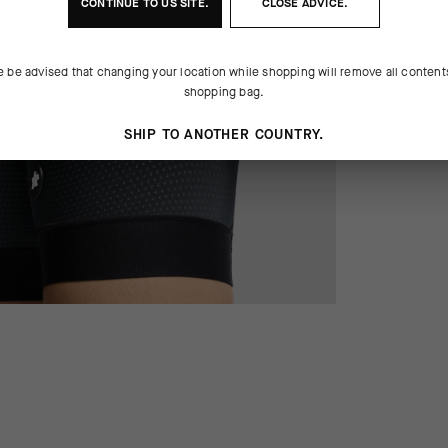
CONTINUE TO
US
SITE.
CLOSE ADVICE.
e be advised that changing your location while shopping will remove all content
shopping bag.
SHIP TO ANOTHER COUNTRY.