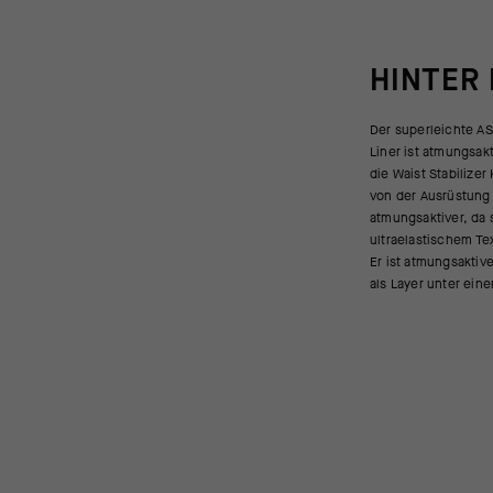
HINTER
Der superleichte 
für hochintensive F
Liner ist atmungsakt
wie Schotter ode
die Waist Stabilize
ImpactorTec T3 Hüf
von der Ausrüstung 
eine jerseyweiche
atmungsaktiver, da 
Luftstrom. Unser neue
ultraelastischem Tex
auf dem RS Modell fü
Er ist atmungsaktiv
als Layer unter ein