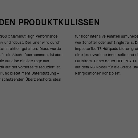
 DEN PRODUKTKULISSEN
ASSOS x Mammut High Performance
ahrten auf unebenen Untergründen
iv und robust. Der Liner wird durch
r auf Singletrails. Die neuen
r Konstruktion gehalten. Diese wurde
tpads bieten großflächigen Schutz,
für die Straße übernommen, ist aber
 Innenseite und einen kühlenden
sie auf eine einzige Lage aus
r OFF-ROAD HP T3 Einsatz basiert
til auf der Vorderseite reduziert ist.
r die Straße und ist für aufrechtere
er und bietet mehr Unterstützung –
Fahrpositionen konzipiert.
er schützenden Überziehshorts ideal