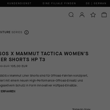
KUNDENDIENST
EINE FILIALE FINDEN
DE | GERMAN
ENTURE
SERIES
SOS X MAMMUT TACTICA WOMEN'S
NER SHORTS HP T3
00 EUR
105,00 EUR
SSOS x Mammut Liner Shorts sind für Offroad-Fahrten konzipiert,
iert mit einem neuen High-Performance-Offroad-Einsatz und
gsaktivem Schutz in Form innovativer Hüftpad-Einsätze.
 ERFAHREN
Torpedo Grey