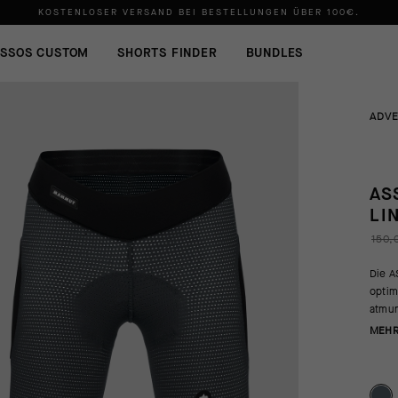
KOSTENLOSER VERSAND BEI BESTELLUNGEN ÜBER
100€
.
SSOS CUSTOM
SHORTS FINDER
BUNDLES
ADV
AS
LI
150,
Die A
optim
atmun
MEHR