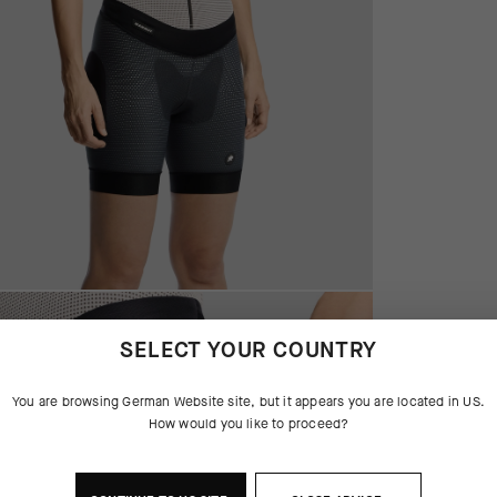
SELECT YOUR COUNTRY
You are browsing
German Website
site, but it appears you are located in
US
.
How would you like to proceed?