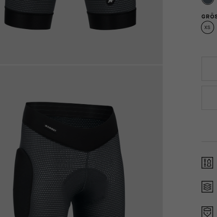
GRÖS
XS