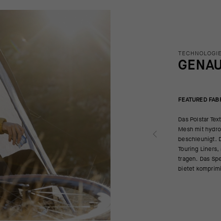
TECHNOLOGIE
GENA
FEATURED FAB
Das Polstar Tex
Mesh mit hydro
beschleunigt. D
Touring Liners,
tragen. Das Sp
bietet komprimi