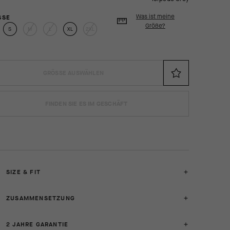
Was ist meine
SE
Größe?
S
M
L
XL
2XL
GRÖSSE AUSWÄHLEN
FINDEN SIE ES IM GESCHÄFT
SIZE & FIT
ZUSAMMENSETZUNG
2 JAHRE GARANTIE