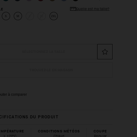
Quelle est ma taille?
LE
S
M
L
XL
2XL
SÉLECTIONNEZ LA TAILLE
TROUVEZ-LE EN MAGASIN
outer à comparer
CIFICATIONS DU PRODUIT
EMPÉRATURE
CONDITIONS MÉTÉOS
COUPE
> +21°C
Chaud
regular