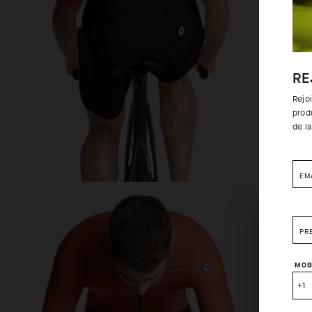
RE
Rejo
prod
de l
EM
PR
MOB
+1