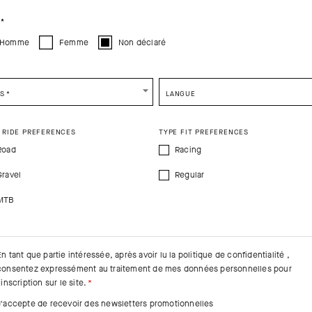
CONTINUE TO
US
SITE.
CLOSE ADVICE.
*
Homme
Femme
Non déclaré
e be advised that changing your location while shopping will remove all content
shopping bag.
SHIP TO ANOTHER COUNTRY.
YS
*
LANGUE
 RIDE PREFERENCES
TYPE FIT PREFERENCES
Road
Racing
Gravel
Regular
MTB
En tant que partie intéressée, après avoir lu la
politique de confidentialité
,
consentez expressément au traitement de mes données personnelles pour
'inscription sur le site.
J'accepte de recevoir des newsletters promotionnelles