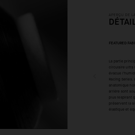
APERÇU DE L
DÉTAI
FEATURED FAB
La partie princ
circulaire ultr
évacue l’humidi
Racing Series. 
anatomique hor
arrière sont sou
plus respirant 
préservent la s
élastique et é