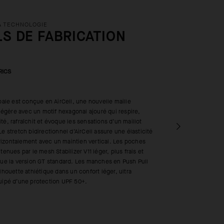
A TECHNOLOGIE
LS DE FABRICATION
RICS
ipale est conçue en AirCell, une nouvelle maille
a légère avec un motif hexagonal ajouré qui respire,
té, rafraîchit et évoque les sensations d’un maillot
Le stretch bidirectionnel d’AirCell assure une élasticité
izontalement avec un maintien vertical. Les poches
tenues par le mesh Stabilizer V11 léger, plus frais et
que la version GT standard. Les manches en Push Pull
ilhouette athlétique dans un confort léger, ultra
quipé d’une protection UPF 50+.