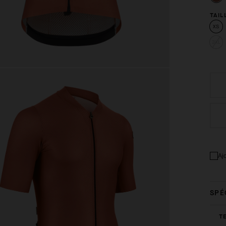
TAIL
XS
3XL
Aj
SPÉ
T