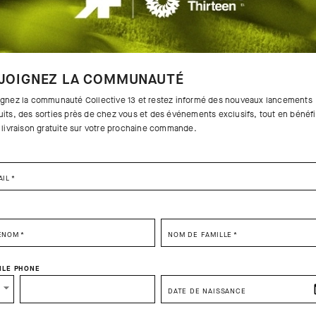
JOIGNEZ LA COMMUNAUTÉ
ignez la communauté Collective 13 et restez informé des nouveaux lancements
uits, des sorties près de chez vous et des événements exclusifs, tout en bénéfi
a livraison gratuite sur votre prochaine commande.
AIL
*
SELECT YOUR COUNTRY
ÉNOM
*
NOM DE FAMILLE
*
You are browsing
Canadian Website
site, but it appears you are located in
US
.
ILE PHONE
How would you like to proceed?
DATE DE NAISSANCE