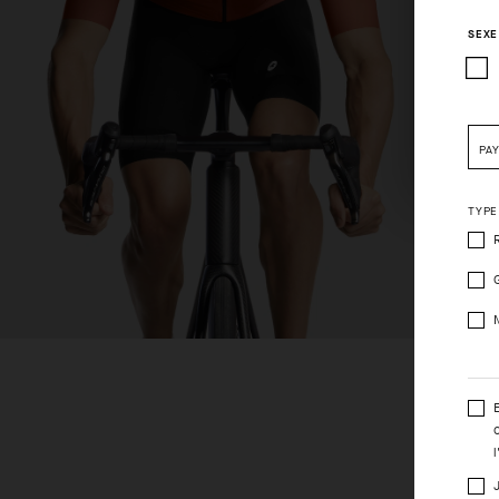
SEXE
Pleas
PA
TYPE
l