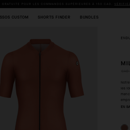
N GRATUITE POUR LES COMMANDES SUPÉRIEURES À
150 CAD
.
VÉRIFIE
SSOS CUSTOM
SHORTS FINDER
BUNDLES
END
MI
CAD 
Notre
les l
manch
empru
EN S