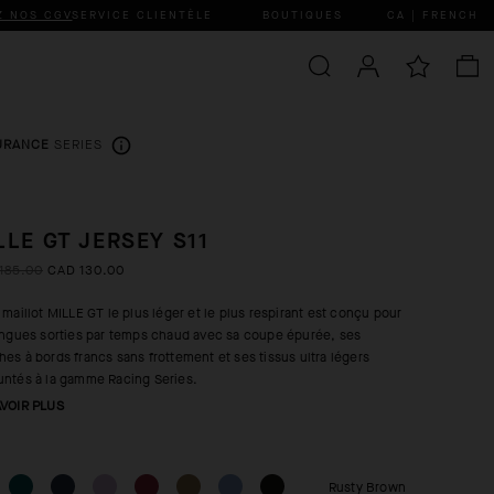
Z NOS CGV
SERVICE CLIENTÈLE
BOUTIQUES
CA | FRENCH
URANCE
SERIES
LLE GT JERSEY S11
185.00
CAD 130.00
 maillot MILLE GT le plus léger et le plus respirant est conçu pour
ongues sorties par temps chaud avec sa coupe épurée, ses
es à bords francs sans frottement et ses tissus ultra légers
ntés à la gamme Racing Series.
AVOIR PLUS
Rusty Brown