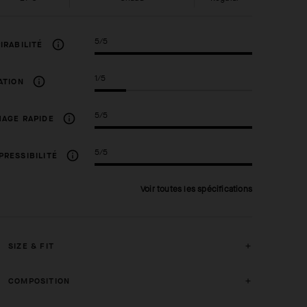
5/5
IRABILITÉ
1/5
ATION
5/5
AGE RAPIDE
5/5
RESSIBILITÉ
Voir toutes les spécifications
SIZE & FIT
COMPOSITION