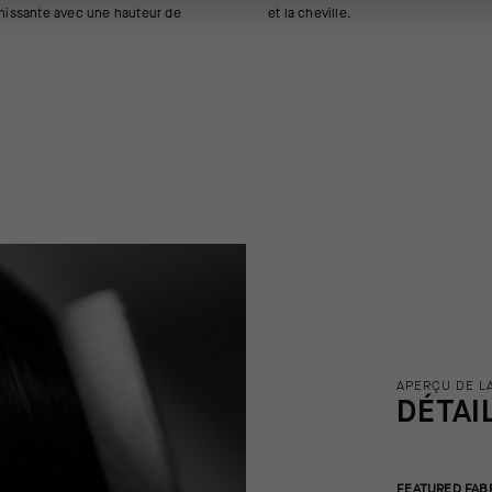
îchissante avec une hauteur de
et la cheville.
APERÇU DE L
DÉTAI
FEATURED FAB