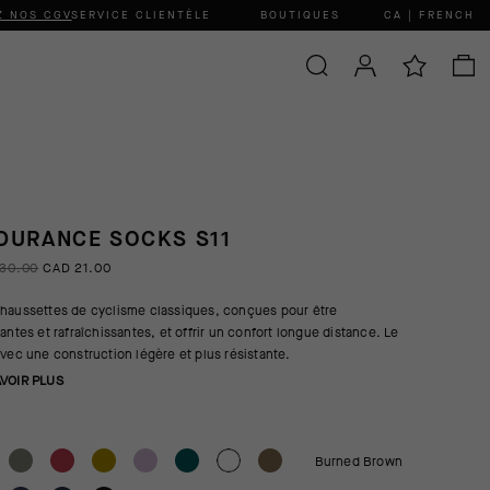
Z NOS CGV
SERVICE CLIENTÈLE
BOUTIQUES
CA | FRENCH
DURANCE SOCKS S11
30.00
CAD 21.00
haussettes de cyclisme classiques, conçues pour être
rantes et rafraîchissantes, et offrir un confort longue distance. Le
avec une construction légère et plus résistante.
AVOIR PLUS
Burned Brown