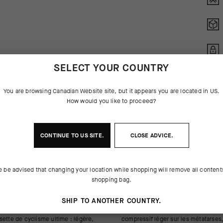
SELECT YOUR COUNTRY
You are browsing
Canadian Website
site, but it appears you are located in
US
.
How would you like to proceed?
CONTINUE TO
US
SITE.
CLOSE ADVICE.
e be advised that changing your location while shopping will remove all content
SES DU PRODUIT
shopping bag.
outables chaussettes GT C2, la
 de 18 cm. Les fils résistant aux
SHIP TO ANOTHER COUNTRY.
nce S11 est une version plus
nnés pour offrir un maintien
sette de cyclisme ultime : légère,
 les métatarses, la voûte plantaire