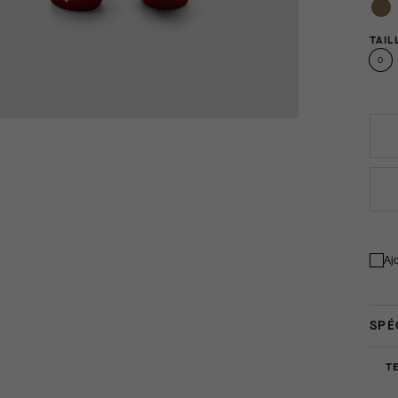
TAIL
0
Aj
SPÉ
T