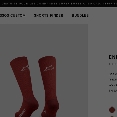
N GRATUITE POUR LES COMMANDES SUPÉRIEURES À
150 CAD
.
VÉRIFIE
SSOS CUSTOM
SHORTS FINDER
BUNDLES
EN
CAD 
Des c
respi
tout 
EN S