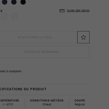
Guide des tailles
LE
I
II
SÉLECTIONNEZ LA TAILLE
TROUVEZ-LE EN MAGASIN
outer à comparer
CIFICATIONS DU PRODUIT
EMPÉRATURE
CONDITIONS MÉTÉOS
COUPE
> +21°C
Chaud
regular