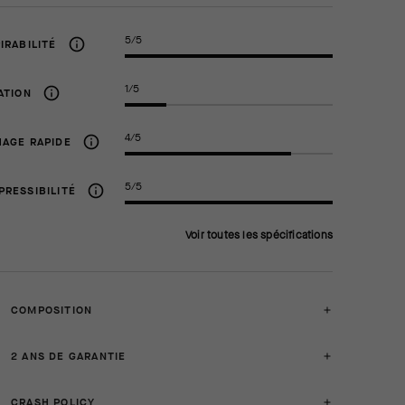
5/5
IRABILITÉ
1/5
ATION
4/5
AGE RAPIDE
5/5
RESSIBILITÉ
Voir toutes les spécifications
COMPOSITION
2 ANS DE GARANTIE
CRASH POLICY