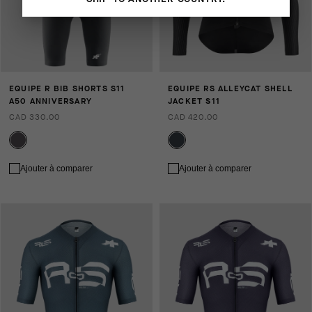
EQUIPE R BIB SHORTS S11
EQUIPE RS ALLEYCAT SHELL
A50 ANNIVERSARY
JACKET S11
CAD 330.00
CAD 420.00
Ajouter à comparer
Ajouter à comparer