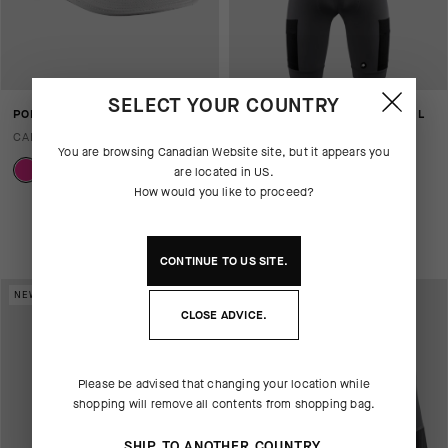
SELECT YOUR COUNTRY
PODIUM CAP EF
TACTICA KIESKÄFER GRAVEL
BIB SHORTS T5
CAD 60.00
You are browsing
Canadian Website
site, but it appears you
CAD 270.00
are located in
US
.
How would you like to proceed?
Ajouter à comparer
CONTINUE TO
US
SITE.
NEW IN
NEW IN
CLOSE ADVICE.
Please be advised that changing your location while
shopping will remove all contents from shopping bag.
SHIP TO ANOTHER COUNTRY.