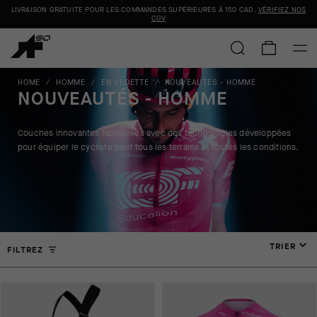
LIVRAISON GRATUITE POUR LES COMMANDES SUPÉRIEURES À
150 CAD
.
VÉRIFIEZ NOS
CGV
HOME
/
HOMME
/
EN VEDETTE
/
NOUVEAUTÉS - HOMME
NOUVEAUTÉS - HOMME
Couches innovantes fabriquées avec des technologies développées
pour équiper le cycliste pour tous les terrains et toutes les conditions.
TRIER
FILTREZ