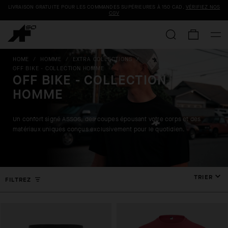
LIVRAISON GRATUITE POUR LES COMMANDES SUPÉRIEURES À
150 CAD
.
VÉRIFIEZ NOS
CGV
HOME
/
HOMME
/
EXTRA COLLECTIONS
/
OFF BIKE - COLLECTION HOMME
OFF BIKE - COLLECTION
HOMME
Un confort signé ASSOS, des coupes épousant votre corps et des
matériaux uniques conçus exclusivement pour le quotidien.
TRIER
FILTREZ