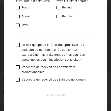
TYPE RIDE PREFERENCES
TYPE FIT PREFERENCES
Road
Racing
Gravel
Regular
MTB
En tant que partie intéressée, après avoir lu la
politique de confidentialité
, consentez
expressément au traitement de mes données
personnelles pour l'inscription sur le site.
J'accepte de recevoir des newsletters
promotionnelles
PODIUM CAP EF
SIGNATURE BEANIE EVO
J'accepte de recevoir des SMS promotionnels
CAD 60.00
CAD 60.00
CAD 48.00
JE M'INSCRIS