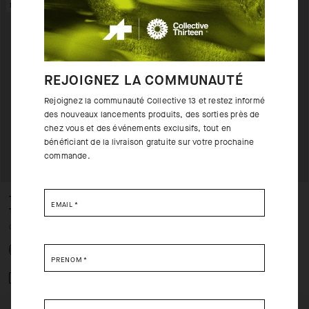
NEW IN
REJOIGNEZ LA COMMUNAUTÉ
Rejoignez la communauté Collective 13 et restez informé
des nouveaux lancements produits, des sorties près de
chez vous et des événements exclusifs, tout en
bénéficiant de la livraison gratuite sur votre prochaine
commande.
TACTICA POST RIDE T-SHIRT
TACTICA T-SHIRT T5 MUD-
EMAIL
*
T5
FLAGE
CAD 135.00
CAD 135.00
PRÉNOM
*
Ajouter à comparer
Ajouter à comparer