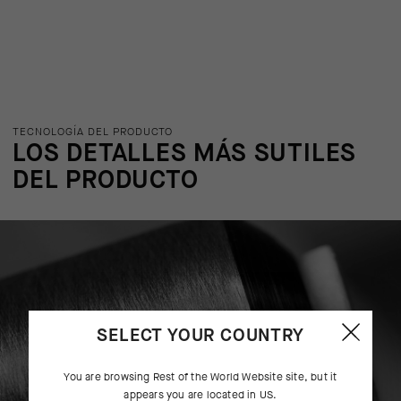
TECNOLOGÍA DEL PRODUCTO
LOS DETALLES MÁS SUTILES
DEL PRODUCTO
SELECT YOUR COUNTRY
You are browsing
Rest of the World Website
site, but it
appears you are located in
US
.