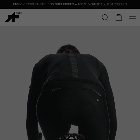
ENVÍO GRATIS EN PEDIDOS SUPERIORES A
100 $
.
VERIFICA NUESTROS T&C