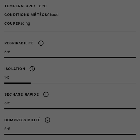
TEMPÉRATURE
> +21°C
CONDITIONS MÉTÉOS
Chaud
COUPE
racing
RESPIRABILITÉ
5/5
ISOLATION
1/5
SÉCHAGE RAPIDE
5/5
COMPRESSIBILITÉ
5/5