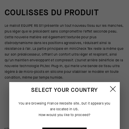
COULISSES DU PRODUIT
Le maillot EQUIPE RS S11 présente un tout nouveau tissu sur les manches,
plus léger que le précédent sans compromettre l’effet seconde peau.
Cette nouvelle matière est également texturée pour plus
d’aérodynamisme dans les positions agressives, réduisant ainsi la
résistance à l’air. La partie principale en miniCheck Tex reste la même que
sur son prédécesseur, offrant un confort ultra léger et respirant, ainsi
qu’un maintien enveloppant et compressif. L’ourlet arrière bénéficie de la
nouvelle technologie PILtec Plug-In, qui marie une bande de tissu ultra
légère à de micro-picots en silicone pour stabiliser le modèle en toute
condition, même par temps humide.
SELECT YOUR COUNTRY
You are browsing
France Website
site, but it appears you
are located in
US
.
How would you like to proceed?