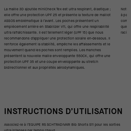
La maille 3D ajoutée miniCheck Tex est ultra respirant, élastique ;
Notre
elle offre une protection UPF 25 et présente la texture de maillot
à part
ASSOS emblématique à l’avant. Les poches présentent un
compét
empiècement arrière en Stabilizer V11, qui offre une respirabilité
que le
ultra rafraîchissante. Il est tellement léger (UPF 15) que nous
racing
recommandons d’appliquer une protection solaire en-dessous. Il
renforce également la stabilité, empêche les affaissements et le
mouvement quand les poches sont remplies. Les manches
présentent la nouvelle maille enveloppante 550CX, qui offre une
protection UPF 35 et une coupe enveloppante au stretch
bidirectionnel et aux propriétés aérodynamiques.
INSTRUCTIONS D’UTILISATION
Associez-le à l’EQUIPE RS SCHTRADIVARI Bib Shorts S11 pour les sorties
ultra intenses par temps chaud.