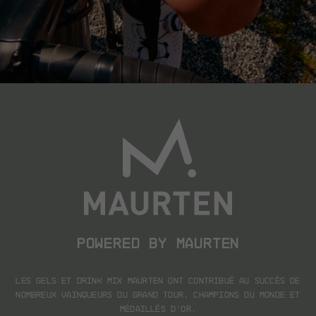
POWERED BY MAURTEN
Les gels et Drink Mix Maurten ont contribué au succès
de
nombreux vainqueurs du Grand Tour, champions du monde et
médaillés d’or.