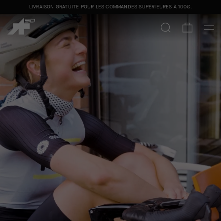
LIVRAISON GRATUITE POUR LES COMMANDES SUPÉRIEURES À
100€
.
C13
|
COMMUNITY
|
CALENDAR
|
JERSEY