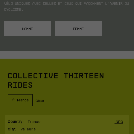
vélo uniques avec celles et ceux qui façonnent l’avenir du
cyclisme.
HOMME
FEMME
COLLECTIVE THIRTEEN
RIDES
France
Clear
Country
:
France
INFO
City
:
Vallauris