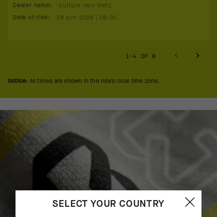
Dealer name
:
Culture Velo Metz
Date of ride
:
28 juin 2026 | 08:00
1-4 OF 8
Notice:
All times are shown in the ride’s local time zone.
SELECT YOUR COUNTRY