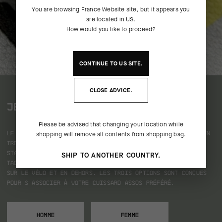
You are browsing
France Website
site, but it appears you
are located in
US
.
How would you like to proceed?
CONTINUE TO
US
SITE.
CLOSE ADVICE.
JERSEY
Please be advised that changing your location while
Le maillot officiel Collective Thirteen est disponible en
shopping will remove all contents from shopping bag.
trois styles : la version ride leader et la version
standard dans notre coupe aero race fit, ainsi que la
SHIP TO ANOTHER COUNTRY.
TACTICA à manches longues pour un style plus décontracté
sur le vélo et en dehors.
Les trois options sont conçues
pour s’associer à votre cuissard ASSOS préféré.
HOMME
FEMME