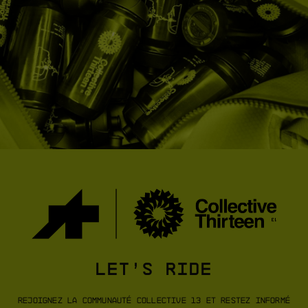
DYORA RS COLLECTIVE 13
DYORA R BI
JERSEY S11
[
COLLECTIVE GREEN
]
[
EDGE
ACHETER MAINTENANT
ACHETER 
LET’S RIDE
Rejoignez la communauté Collective 13 et restez informé