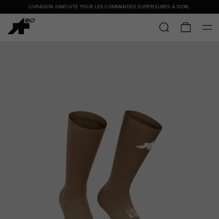
LIVRAISON GRATUITE POUR LES COMMANDES SUPÉRIEURES À
100€
.