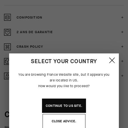
COMPOSITION
2 ANS DE GARANTIE
CRASH POLICY
SELECT YOUR COUNTRY
RETOURS GRATUITS
You are browsing
France Website
site, but it appears you
ACHAT SECURISE
are located in
US
.
How would you like to proceed?
CONTINUE TO
US
SITE.
COULISSES DU PRODUIT
CLOSE ADVICE.
Remplaçant nos redoutables chaussettes GT C2, la plateforme