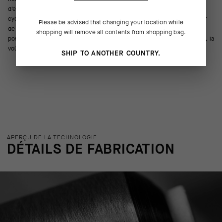
d’endurance S11 est une version plus robuste de la chaussette de
cyclisme ultime : légère, respirante et rafraîchissante avec une hauteur
Please be advised that changing your location while
de cheville universelle de 18 cm. Les fils résistant aux odeurs sont
shopping will remove all contents from shopping bag.
positionnés pour offrir un maintien compressif léger sur les métatarses, la
voûte plantaire et la cheville.
SHIP TO ANOTHER COUNTRY.
APERÇU DE LA TECHNOLOGIE
DÉTAILS DE FABRICATION