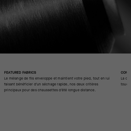
FEATURED FABRICS
CONS
Le mélange de fils enveloppe et maintient votre pied, tout en lui
La con
faisant bénéficier d’un séchage rapide, nos deux critères
touche
principaux pour des chaussettes d’été longue distance.