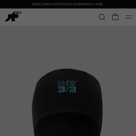
ENVÍO GRATIS EN PEDIDOS SUPERIORES A
100€
.