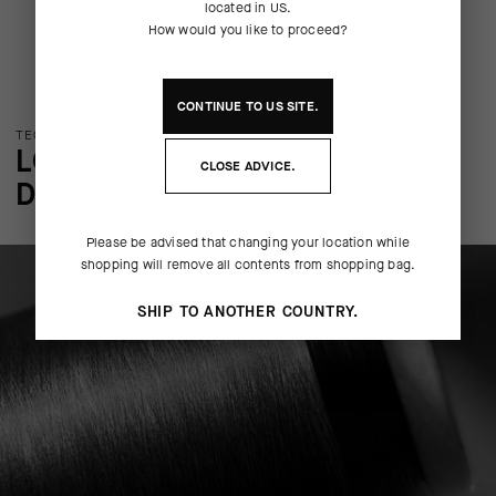
located in
US
.
How would you like to proceed?
CONTINUE TO
US
SITE.
TECNOLOGÍA DEL PRODUCTO
LOS DETALLES MÁS SUTILES
CLOSE ADVICE.
DEL PRODUCTO
Please be advised that changing your location while
shopping will remove all contents from shopping bag.
SHIP TO ANOTHER COUNTRY.