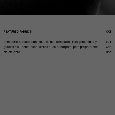
FEATURED FABRICS
CONS
El material Circular Seamless ofrece una buena transpirabilidad y,
La cor
gracias a su doble capa, atrapa el calor corporal para proporcionar
Además
aislamiento.
doble 