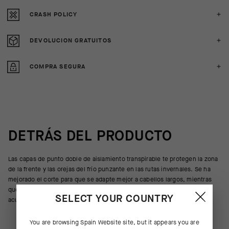
CRASH POLICY
DEVOLUCION GRATUITOS
COMPRA SEGURA
DETRÁS DEL PRODUCTO
Las capas de punto doble de aislamiento transpirable te protegen la zona
de la frente y las orejas del frío punzante en las rutas invernales. Se ha
mejorado el corte para que se adapte mejor a cabellos largos, mientras
que su gran transpirabilidad evita que el calor corporal y la humedad se
SELECT YOUR COUNTRY
acumulen en su interior.
You are browsing
Spain Website
site, but it appears you are