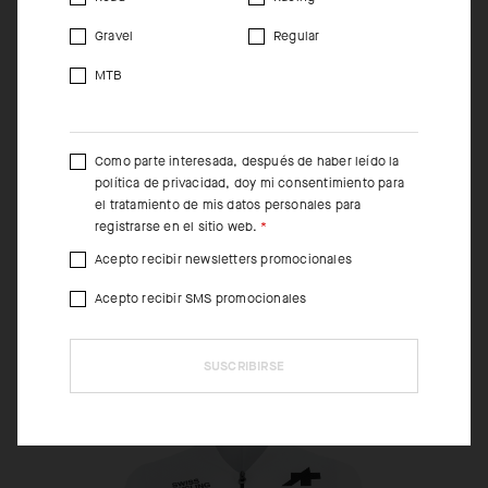
Gravel
Regular
MTB
Como parte interesada, después de haber leído la
MILLE GT JERSEY S11 EVO SWISS CYCLING
política de privacidad
, doy mi consentimiento para
REPLICA 2026
el tratamiento de mis datos personales para
registrarse en el sitio web.
Acepto recibir newsletters promocionales
COMPRA AHORA
Acepto recibir SMS promocionales
WOMEN
SUSCRIBIRSE