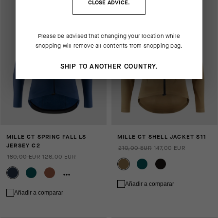
CLOSE ADVICE.
Please be advised that changing your location while
shopping will remove all contents from shopping bag.
SHIP TO ANOTHER COUNTRY.
MILLE GT SPRING FALL LS
MILLE GT SHELL JACKET S11
JERSEY C2
210,00 EUR
147,00 EUR
180,00 EUR
126,00 EUR
Añadir a comparar
Añadir a comparar