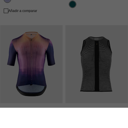
Añadir a comparar
EQUIPE R JERSEY S11
GTO NS DERMASENSOR
SURFACE
180,00 EUR
126,00 EUR
160,00 EUR
112,00 EUR