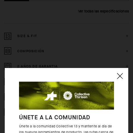
Ver todas las especificaciones
SIZE & FIT
COMPOSICIÓN
2 AÑOS DE GARANTIA
CRASH POLICY
DEVOLUCION GRATUITOS
COMPRA SEGURA
ÚNETE A LA COMUNIDAD
Únete a la comunidad Collective 13 y mantente al día de
los nuevos lanzamientos de producto, las rutas cerca de