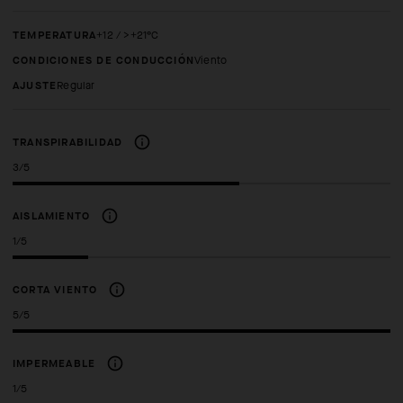
TEMPERATURA
+12 / >+21°C
CONDICIONES DE CONDUCCIÓN
Viento
AJUSTE
regular
TRANSPIRABILIDAD
3/5
AISLAMIENTO
1/5
CORTA VIENTO
5/5
IMPERMEABLE
1/5