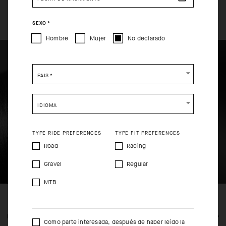
LOS DETALLES MÁS SUTILES
CONTINUE TO
US
SITE.
DEL PRODUCTO
SEXO
*
CLOSE ADVICE.
Hombre
Mujer
No declarado
Please be advised that changing your location while
shopping will remove all contents from shopping bag.
PAÍS
*
SHIP TO ANOTHER COUNTRY.
IDIOMA
TYPE RIDE PREFERENCES
TYPE FIT PREFERENCES
Road
Racing
Gravel
Regular
MTB
FEATURED FABRICS
CONS
Como parte interesada, después de haber leído la