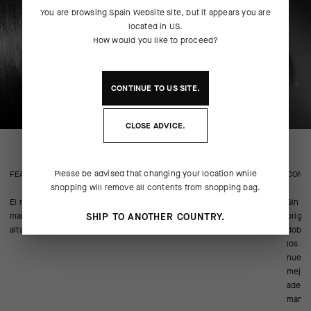
You are browsing
Spain Website
site, but it appears you are
located in
US
.
How would you like to proceed?
CONTINUE TO
US
SITE.
CLOSE ADVICE.
Please be advised that changing your location while
FEATURED FABRICS
CONS
shopping will remove all contents from shopping bag.
El material textil que hemos utilizado para todo el cuerpo del
Sin de
maillot es nuestro tejido de punto BIG DUAL Tex, que ofrece una
origin
SHIP TO ANOTHER COUNTRY.
alta transpirabilidad y es superligero y de rápido secado.
dobla
los mi
nuestr
mejor 
además
manill