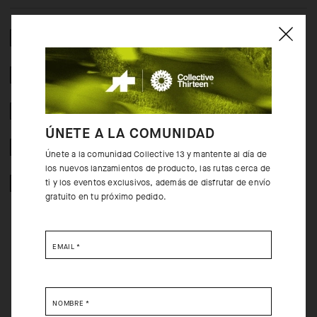
COMPOSICIÓN
2 AÑOS DE GARANTIA
CRASH POLICY
ÚNETE A LA COMUNIDAD
DEVOLUCION GRATUITOS
Únete a la comunidad Collective 13 y mantente al día de
los nuevos lanzamientos de producto, las rutas cerca de
COMPRA SEGURA
ti y los eventos exclusivos, además de disfrutar de envío
gratuito en tu próximo pedido.
EMAIL
*
DETRÁS DEL PRODUCTO
NOMBRE
*
El culote corto sin tirantes UMA GT Half Shorts te proporcionará la