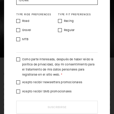
IDIOMA
TYPE RIDE PREFERENCES
TYPE FIT PREFERENCES
Road
Racing
Gravel
Regular
MTB
Como parte interesada, después de haber leído la
política de privacidad
, doy mi consentimiento para
el tratamiento de mis datos personales para
FEATURED FABRICS
CONS
registrarse en el sitio web.
Acepto recibir newsletters promocionales
Este culote corto sin tirantes cuenta con nuestro tejido Type.439
Para e
Diadema, un material desarrollado en colaboración con nuestros
sobre 
Acepto recibir SMS promocionales
fabricantes de tejidos para satisfacer nuestras exigencias en
entre 
cuanto a rendimiento, confort y durabilidad. No obstante, lo que
su cor
hace destacar a este material es su hilado, que cuenta con dos
total 
SUSCRIBIRSE
tipos diferentes de elasticidad 4-way stretch.
nuest