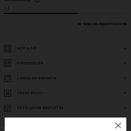
IMPERMEABLE
3/5
Ver todas las especificaciones
SIZE & FIT
COMPOSICIÓN
2 AÑOS DE GARANTIA
CRASH POLICY
DEVOLUCION GRATUITOS
COMPRA SEGURA