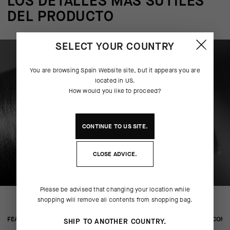
LOS DETALLES MÁS SUTILES
DEL PRODUCTO
SELECT YOUR COUNTRY
You are browsing
Spain Website
site, but it appears you are
located in
US
.
How would you like to proceed?
CONTINUE TO
US
SITE.
CLOSE ADVICE.
Please be advised that changing your location while
shopping will remove all contents from shopping bag.
FEATURED FABRICS
CONS
SHIP TO ANOTHER COUNTRY.