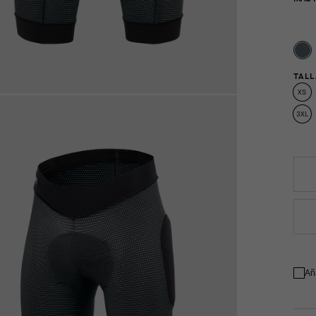
TALL
XS
3XL
Añ