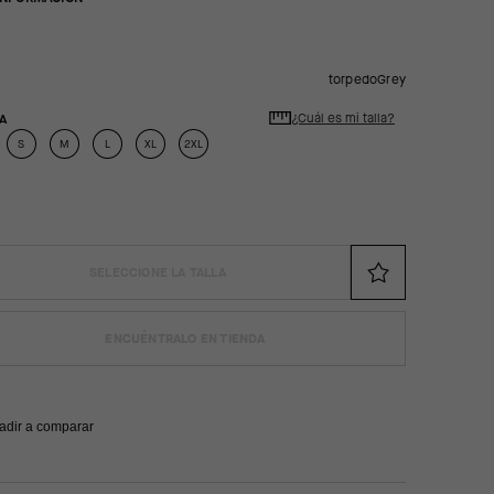
torpedoGrey
¿Cuál es mi talla?
A
S
M
L
XL
2XL
SELECCIONE LA TALLA
ENCUÉNTRALO EN TIENDA
adir a comparar