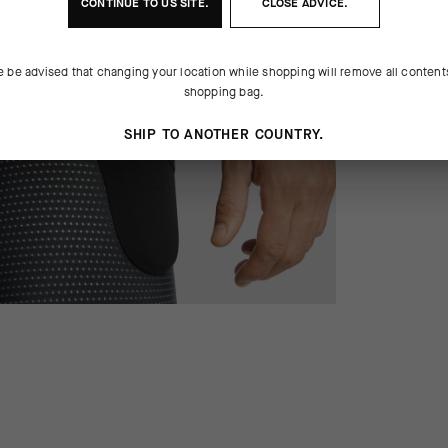
CONTINUE TO
US
SITE.
CLOSE ADVICE.
e be advised that changing your location while shopping will remove all content
shopping bag.
SHIP TO ANOTHER COUNTRY.