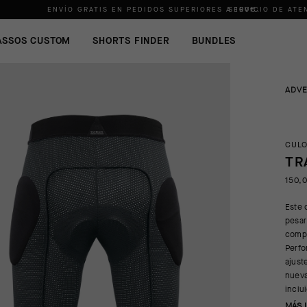
ENVÍO GRATIS EN PEDIDOS SUPERIORES A
SERVICIO DE ATE
100€
.
ASSOS CUSTOM
SHORTS FINDER
BUNDLES
ADV
CULO
TR
150,
Este 
pesar
compl
Perfo
ajust
nueva
inclu
MÁS 