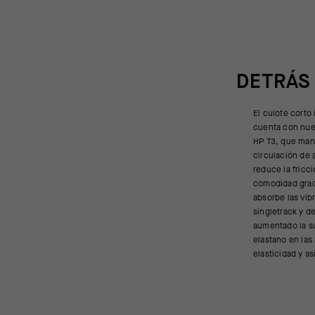
DETRÁS
El culote corto
comodidad en la p
cuenta con nue
cintura, aho
HP T3, que man
zeroPressure Wai
circulación de a
anatómico y fij
reduce la fricc
ofrecer una estabi
comodidad grac
las nuevas almo
absorbe las vib
ImpactorTec T3, co
singletrack y 
ultrasuave, ofre
aumentado la su
más extensa y
elastano en las
kraterCooler
elasticidad y as