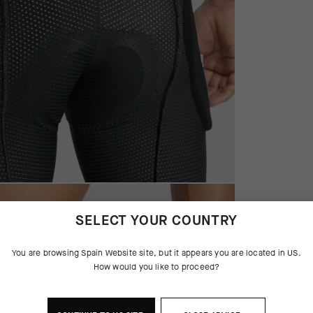
SELECT YOUR COUNTRY
You are browsing
Spain Website
site, but it appears you are located in
US
.
How would you like to proceed?