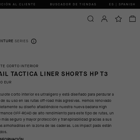
NCIÓN AL CLIENTE
BUSCADOR DE TIENDAS
ES | SPANISH
ENTURE
SERIES
TE CORTO INTERIOR
AIL TACTICA LINER SHORTS HP T3
00 EUR
culote corto interior es ultraligero y está diseñado para perdurar a
 de su uso en las rutas off-road más agresivas. Hemos renovado
etamente su diseño añadiéndole nuestra nueva badana High
rmance OFF-ROAD de alto rendimiento para este tipo de rutas, un
e más seguro y mayor protección y transpirabilidad gracias a sus
s almohadillas en la zona de las caderas. Los impact pads están
idos.
INFORMACIÓN