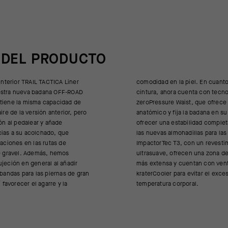
 DEL PRODUCTO
 interior TRAIL TACTICA Liner
iel. En cuanto a la zona de la
stra nueva badana OFF-ROAD
ra cuenta con tecnología
tiene la misma capacidad de
st, que ofrece un mejor ajuste
ire de la versión anterior, pero
a la badana en su posición para
ión al pedalear y añade
lidad completa. Por último,
ias a su acolchado, que
hadillas para las caderas
raciones en las rutas de
n un revestimiento interior
de gravel. Además, hemos
cen una zona de protección
jeción en general al añadir
 cuentan con ventilación
 bandas para las piernas de gran
 para evitar el exceso de
í favorecer el agarre y la
temperatura corporal.