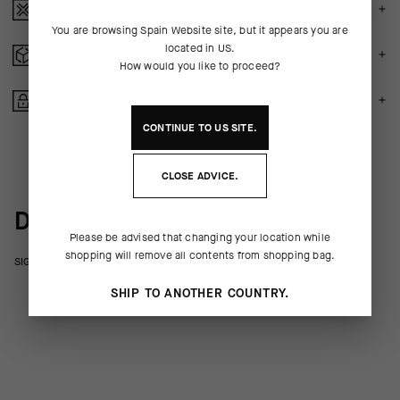
CRASH POLICY
You are browsing
Spain Website
site, but it appears you are
located in
US
.
DEVOLUCION GRATUITOS
How would you like to proceed?
COMPRA SEGURA
CONTINUE TO
US
SITE.
CLOSE ADVICE.
DETRÁS DEL PRODUCTO
Please be advised that changing your location while
shopping will remove all contents from shopping bag.
SIGNATURE Sweater Jacket EVO
SHIP TO ANOTHER COUNTRY.