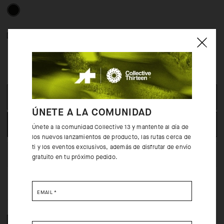
Guía de tallas
NO ESTÁ DISPONIBLE.
SELECCIONE LA TALLA
ÚNETE A LA COMUNIDAD
NOTIFICAR CUANDO ESTÉ DISPONIBLE
Únete a la comunidad Collective 13 y mantente al día de
los nuevos lanzamientos de producto, las rutas cerca de
ti y los eventos exclusivos, además de disfrutar de envío
ENCUÉNTRALO EN TIENDA
gratuito en tu próximo pedido.
EMAIL
*
COMPOSICIÓN