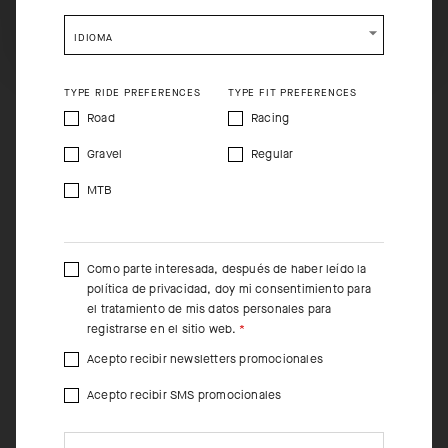
tejidos soft shell. Además, incorpora un revestimiento interior
SHIP TO ANOTHER COUNTRY.
ligeramente cepillado que añade aislamiento y suavidad.
IDIOMA
TYPE RIDE PREFERENCES
TYPE FIT PREFERENCES
Road
Racing
Gravel
Regular
MTB
Como parte interesada, después de haber leído la
política de privacidad
, doy mi consentimiento para
el tratamiento de mis datos personales para
registrarse en el sitio web.
Acepto recibir newsletters promocionales
Acepto recibir SMS promocionales