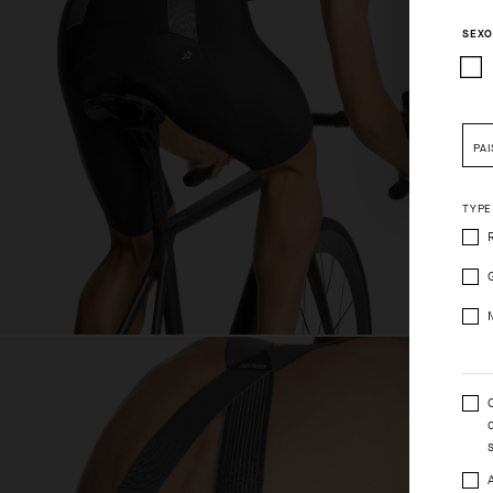
SEX
Pleas
PAÍ
TYPE