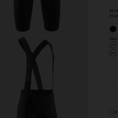
ELIJ
STAN
TALL
XS
3XL
Añ