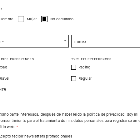
CONTINUE TO
US
SITE.
CLOSE ADVICE.
O
*
Hombre
Mujer
No declarado
e be advised that changing your location while shopping will remove all content
shopping bag.
SHIP TO ANOTHER COUNTRY.
S
*
IDIOMA
 RIDE PREFERENCES
TYPE FIT PREFERENCES
Road
Racing
Gravel
Regular
MTB
Como parte interesada, después de haber leído la
política de privacidad
, doy mi
consentimiento para el tratamiento de mis datos personales para registrarse en e
sitio web.
Acepto recibir newsletters promocionales