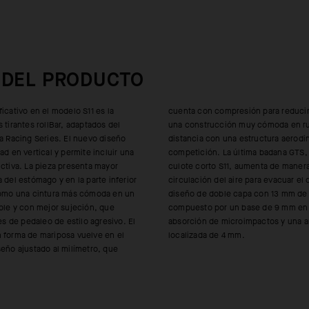
 DEL PRODUCTO
icativo en el modelo S11 es la
para reducir la fatiga, equilibra
 tirantes rollBar, adaptados del
muy cómoda en rutas de larga
la Racing Series. El nuevo diseño
a estructura aerodinámica de
ad en vertical y permite incluir una
ima badana GTS, actualizada para el
ictiva. La pieza presenta mayor
aumenta de manera drástica la
 del estómago y en la parte inferior
e para evacuar el calor. Además, su
 como una cintura más cómoda en un
capa con 13 mm de grosor está
able y con mejor sujeción, que
 base de 9 mm en espuma de
nes de pedaleo de estilo agresivo. El
roimpactos y una amortiguación
 forma de mariposa vuelve en el
localizada de 4 mm.
seño ajustado al milímetro, que