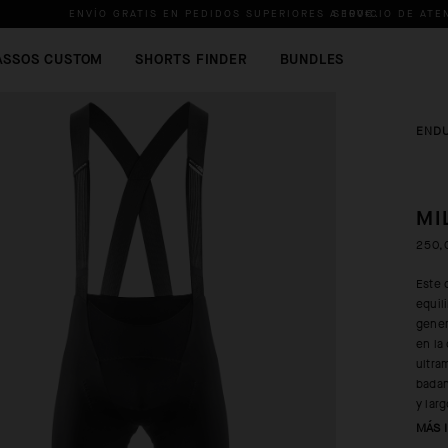
ENVÍO GRATIS EN PEDIDOS SUPERIORES A
SERVICIO DE ATE
100€
.
ASSOS CUSTOM
SHORTS FINDER
BUNDLES
END
MI
250,
Este 
equil
gener
en la
ultra
badan
y lar
MÁS 