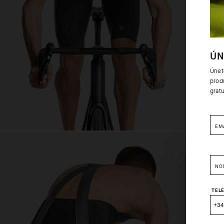
ÚN
Únet
produ
grat
EM
NO
TEL
+34