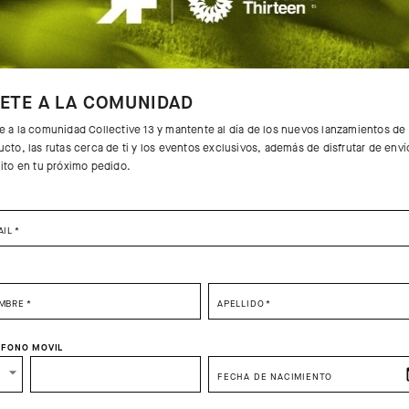
ETE A LA COMUNIDAD
e a la comunidad Collective 13 y mantente al día de los nuevos lanzamientos de
cto, las rutas cerca de ti y los eventos exclusivos, además de disfrutar de enví
uito en tu próximo pedido.
AIL
*
SELECT YOUR COUNTRY
MBRE
*
APELLIDO
*
You are browsing
Spain Website
site, but it appears you are located in
US
.
ÉFONO MOVIL
How would you like to proceed?
FECHA DE NACIMIENTO