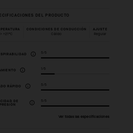
ECIFICACIONES DEL PRODUCTO
PERATURA
CONDICIONES DE CONDUCCIÓN
AJUSTE
> +21°C
Cálido
regular
5/5
SPIRABILIDAD
1/5
AMIENTO
5/5
DO RÁPIDO
5/5
CIDAD DE
PRESIÓN
Ver todas las especificaciones