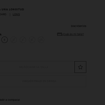
A UNA LONGITUD
DARD
|
LONG
blackSeries
¿Cuál es mi talla?
A
S
M
L
XL
2XL
SELECCIONE LA TALLA
ENCUÉNTRALO EN TIENDA
adir a comparar