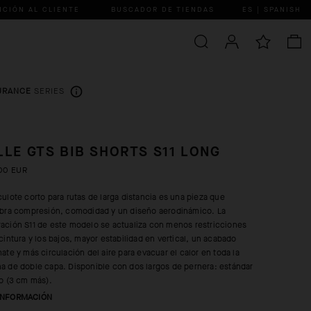
NCIÓN AL CLIENTE
BUSCADOR DE TIENDAS
ES | SPANISH
URANCE
SERIES
LLE GTS BIB SHORTS S11 LONG
00 EUR
culote corto para rutas de larga distancia es una pieza que
ibra compresión, comodidad y un diseño aerodinámico. La
ación S11 de este modelo se actualiza con menos restricciones
 cintura y los bajos, mayor estabilidad en vertical, un acabado
mate y más circulación del aire para evacuar el calor en toda la
a de doble capa. Disponible con dos largos de pernera: estándar
go (3 cm más).
INFORMACIÓN