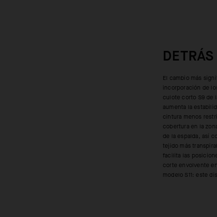
DETRÁS
El cambio más signif
cuenta con compresión 
incorporación de los
una construcción 
culote corto S9 de 
distancia con un
aumenta la estabilid
competición. La últ
cintura menos restr
culote corto S11, 
cobertura en la zona
circulación del air
de la espalda, así
diseño de doble 
tejido más transpir
compuesto por un
facilita las posicio
absorción de mic
corte envolvente en
modelo S11: este di