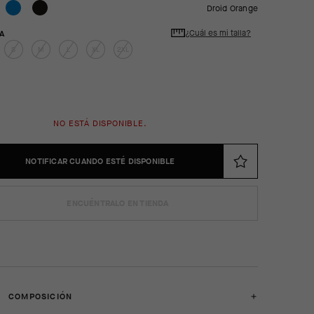
Droid Orange
¿Cuál es mi talla?
A
S
M
L
XL
2XL
NO ESTÁ DISPONIBLE.
NOTIFICAR CUANDO ESTÉ DISPONIBLE
ENCUÉNTRALO EN TIENDA
COMPOSICIÓN