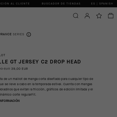
NCIÓN AL CLIENTE
BUSCADOR DE TIENDAS
ES | SPANISH
URANCE
SERIES
LOT
LLE GT JERSEY C2 DROP HEAD
00 EUR
39,00 EUR
ata de un maillot de manga corta diseñado para cualquier tipo de
que se lleve a cabo en la temporada estival. Cuenta con mangas
bladillos que evitan la fricción, gráficos de edición limitada y el
inámico corte regularFit.
INFORMACIÓN