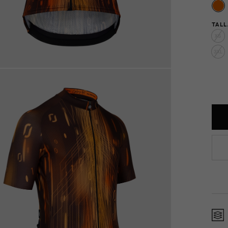
TALL
XS
3XL