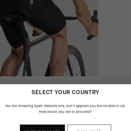
SELECT YOUR COUNTRY
You are browsing
Spain Website
site, but it appears you are located in
US
.
How would you like to proceed?