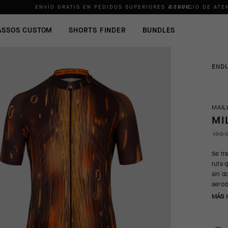
ENVÍO GRATIS EN PEDIDOS SUPERIORES A
SERVICIO DE ATE
100€
.
ASSOS CUSTOM
SHORTS FINDER
BUNDLES
END
MAIL
MI
130,
Se tr
ruta 
sin do
aerod
MÁS 