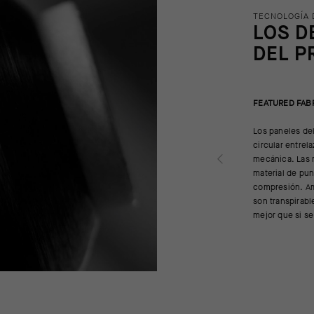
TECNOLOGÍA 
LOS D
DEL P
FEATURED FAB
Los paneles de
circular entrel
mecánica. Las m
material de pun
compresión. Am
son transpirab
mejor que si se 