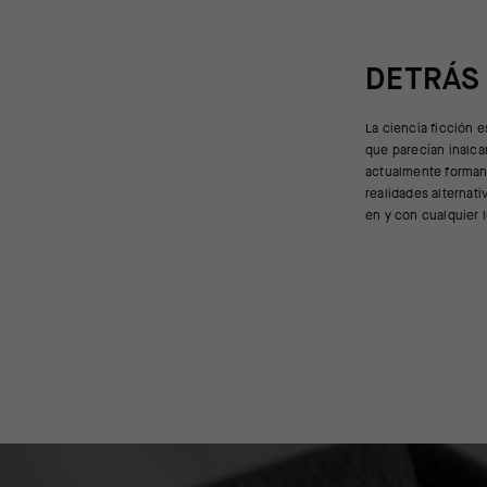
DETRÁS
La ciencia ficción 
dispositivos port
que parecían inalc
edición limitada recup
actualmente forman 
tecnológico de la 
realidades alternat
década de los 90,
en y con cualquier