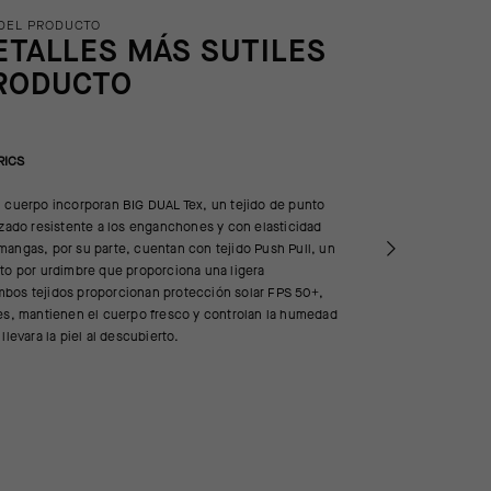
DEL PRODUCTO
ETALLES MÁS SUTILES
RODUCTO
RICS
l cuerpo incorporan BIG DUAL Tex, un tejido de punto
azado resistente a los enganchones y con elasticidad
angas, por su parte, cuentan con tejido Push Pull, un
to por urdimbre que proporciona una ligera
bos tejidos proporcionan protección solar FPS 50+,
les, mantienen el cuerpo fresco y controlan la humedad
llevara la piel al descubierto.