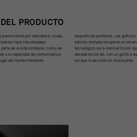
 DEL PRODUCTO
es premonitoria por naturaleza. Cosas
átiles. Los gráficos Drop Head de
anzables hace tres décadas
eran el romance y el misticismo
parte de la vida cotidiana, como las
ciencia ficción que caracterizó la
ivas o la capacidad de comunicarnos
 con un guiño a esos momentos en
 lugar del mundo mediante
los que lo das todo en la bicicleta.