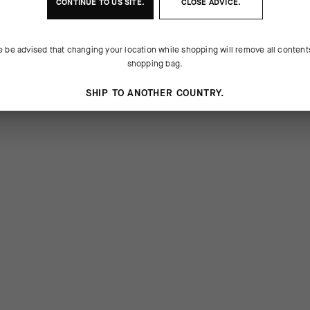
CONTINUE TO
US
SITE.
CLOSE ADVICE.
e be advised that changing your location while shopping will remove all content
shopping bag.
SHIP TO ANOTHER COUNTRY.