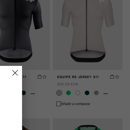
RS JERSEY S11
EQUIPE RS JERSEY S11
EUR
200,00 EUR
 a comparar
Añadir a comparar