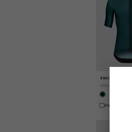
EQUIPE RS JERS
200,00 EUR
Añadir a compar