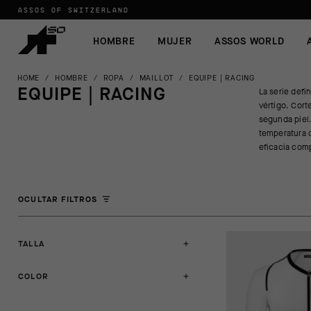
ASSOS OF SWITZERLAND
HOMBRE
MUJER
ASSOS WORLD
HOME
/
HOMBRE
/
ROPA
/
MAILLOT
/
EQUIPE | RACING
EQUIPE | RACING
La serie defi
vértigo. Cor
segunda piel.
temperatura c
eficacia com
OCULTAR FILTROS
TALLA
COLOR