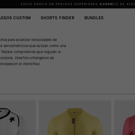
ENVÍO GRATIS EN PEDIDOS SUPERIORES A
SERVICIO DE ATE
100€
.
ASSOS CUSTOM
SHORTS FINDER
BUNDLES
nitiva para alcanzar velocidades de
tes aerodinámicos que actúan como una
 Tejidos compresivos que regulan la
orporal. Diseños ultraligeros de
probada en el WorldTour.