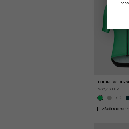
Pleas
EQUIPE RS JERS
200,00 EUR
Añadir a compar