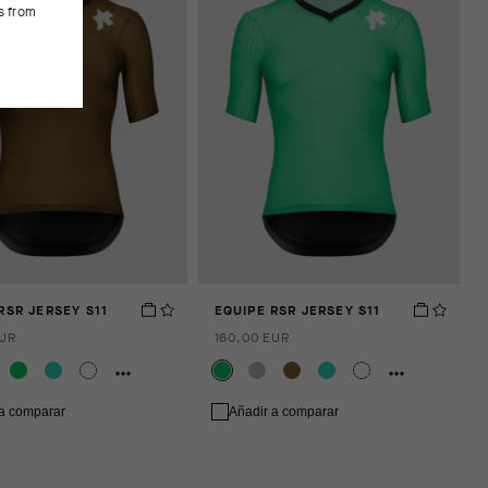
s from
RSR JERSEY S11
EQUIPE RSR JERSEY S11
EUR
160,00 EUR
 a comparar
Añadir a comparar