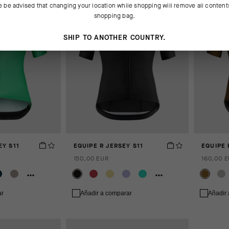
e be advised that changing your location while shopping will remove all content
shopping bag.
SHIP TO ANOTHER COUNTRY.
EY S11
EQUIPE R JERSEY S11
EQUIPE 
150,00 EUR
160,00 
ar
Añadir a comparar
Añadir