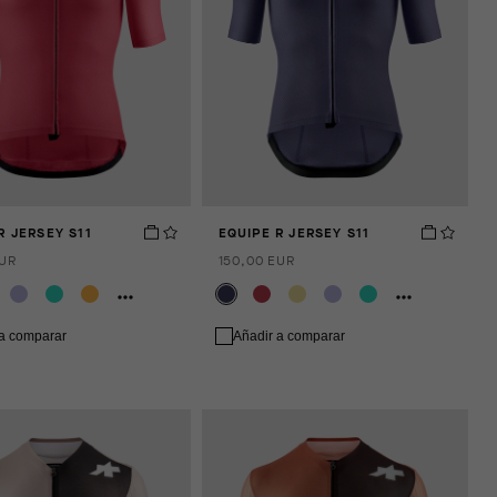
R JERSEY S11
EQUIPE R JERSEY S11
EUR
150,00 EUR
 a comparar
Añadir a comparar