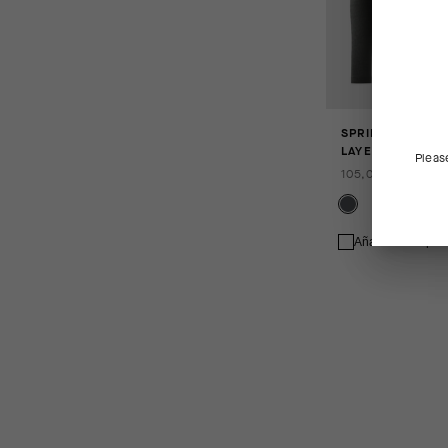
SPRING FALL LS
LAYER P1
Pleas
105,00 EUR
Añadir a compar