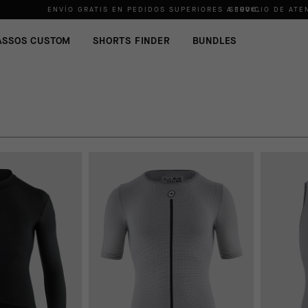
ENVÍO GRATIS EN PEDIDOS SUPERIORES A
SERVICIO DE ATE
100€
.
ASSOS CUSTOM
SHORTS FINDER
BUNDLES