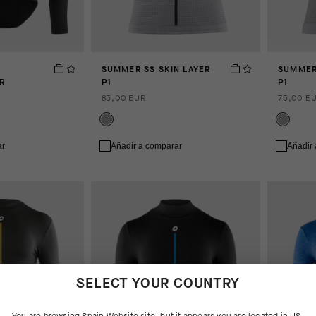
SUMMER SS SKIN LAYER
SUMMER
R
P1
P1
85,00 EUR
75,00 E
ar
Añadir a comparar
Añadir
SELECT YOUR COUNTRY
You are browsing
Spain Website
site, but it appears you are located in
US
.