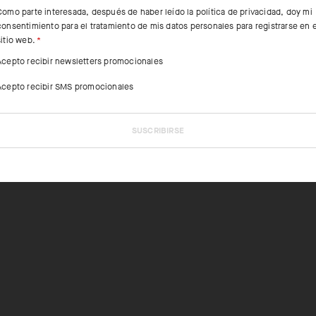
Como parte interesada, después de haber leído la
política de privacidad
, doy mi
consentimiento para el tratamiento de mis datos personales para registrarse en e
sitio web.
Acepto recibir newsletters promocionales
Acepto recibir SMS promocionales
SUSCRIBIRSE