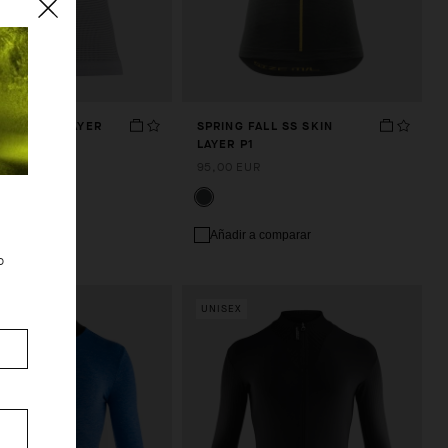
 NS SKIN LAYER
SPRING FALL SS SKIN
LAYER P1
UR
95,00 EUR
 a comparar
Añadir a comparar
o
UNISEX