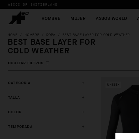
ASSOS OF SWITZERLAND
HOMBRE
MUJER
ASSOS WORLD
HOME
/
HOMBRE
/
ROPA
/
BEST BASE LAYER FOR COLD WEATHER
BEST BASE LAYER FOR
COLD WEATHER
OCULTAR FILTROS
CATEGORÍA
UNISEX
TALLA
COLOR
TEMPORADA