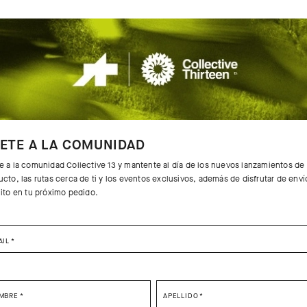
SUMMER SS SKIN LAYER
SUMMER
R
P1
P1
85,00 EUR
75,00 E
ETE A LA COMUNIDAD
ar
Añadir a comparar
Añadir
e a la comunidad Collective 13 y mantente al día de los nuevos lanzamientos de
cto, las rutas cerca de ti y los eventos exclusivos, además de disfrutar de enví
uito en tu próximo pedido.
AIL
*
SELECT YOUR COUNTRY
MBRE
*
APELLIDO
*