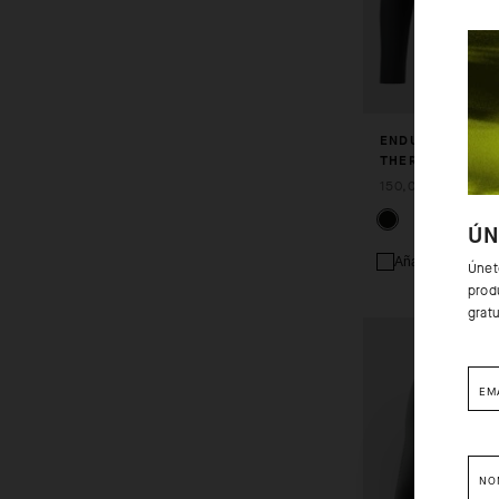
ENDURANCE
THERMOBOOSTE
150,00 EUR
ÚN
Añadir a compar
Únet
produ
grat
EM
NO