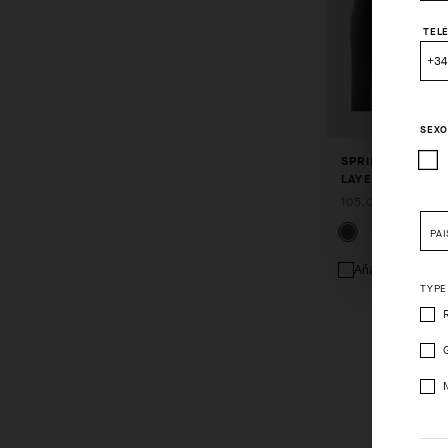
TEL
+34
SEX
SPRING FALL LS
Pleas
LAYER P1
105,00 EUR
PAÍ
Añadir a compar
TYPE