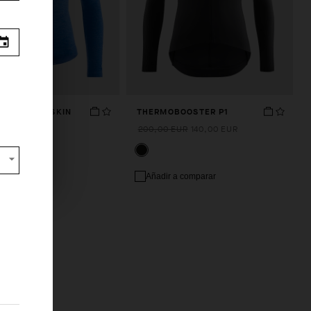
WINTER LS SKIN
THERMOBOOSTER P1
s from
1
200,00 EUR
140,00 EUR
EUR
Añadir a comparar
 a comparar