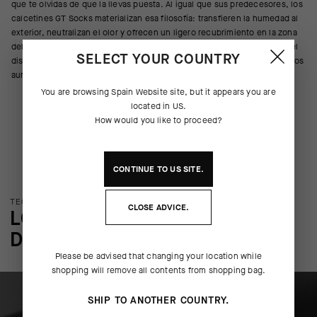
que te olvidas de que la llevas puesta. Al igual que sus predecesores, los
calcetines GT Socks materializan esa filosofía: transfieren la humedad al
exterior, neutralizan el olor y ofrecen un ligero recubrimiento en la zona
del metatarso, el empeine y el tobillo. Además, hemos perfeccionado el
SELECT YOUR COUNTRY
diseño con nuevas fibras, hemos mejorado la circulación de aire y hemos
aumentado la longitud de la caña, que ahora mide 16 cm.
You are browsing
Spain Website
site, but it appears you are
located in
US
.
How would you like to proceed?
CONTINUE TO
US
SITE.
TECNOLOGÍA DEL PRODUCTO
CLOSE ADVICE.
LOS DETALLES MÁS SUTILES
DEL PRODUCTO
Please be advised that changing your location while
shopping will remove all contents from shopping bag.
SHIP TO ANOTHER COUNTRY.