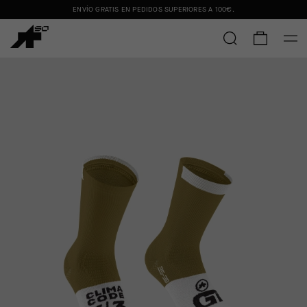
ENVÍO GRATIS EN PEDIDOS SUPERIORES A
100€
.