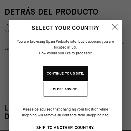
DETRÁS DEL PRODUCTO
Los calcetines Ego, un diseño resistente a los olores y que absorbe la
SELECT YOUR COUNTRY
humedad, proporcionan sujeción envolvente ligera sobre los
metatarsianos, el puente y el tobillo. Además, lucen un mensaje visible
You are browsing
Spain Website
site, but it appears you are
mientras pedaleas. Cada par incluye dos piezas con las mismas letras. La
located in
US
.
caña de 17 cm de alto garantiza que se vea tu mensaje.
How would you like to proceed?
CONTINUE TO
US
SITE.
CLOSE ADVICE.
TECNOLOGÍA DEL PRODUCTO
LOS DETALLES MÁS SUTILES
Please be advised that changing your location while
DEL PRODUCTO
shopping will remove all contents from shopping bag.
SHIP TO ANOTHER COUNTRY.