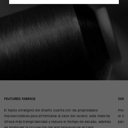
FEATURED FABRICS
CONS
El tejido ultraligero del diseño cuenta con las propiedades
Prese
imprescindibles para enfrentarse al calor del verano: este material
el rie
ofrece más transpirabilidad y reduce el tiempo de secado, además
para c
de promover la circulación del aire para evacuar el calor.