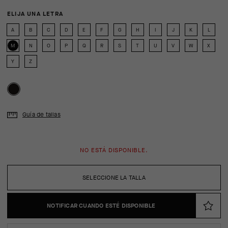
ELIJA UNA LETRA
A
B
C
D
E
F
G
H
I
J
K
L
M
N
O
P
Q
R
S
T
U
V
W
X
Y
Z
Guía de tallas
NO ESTÁ DISPONIBLE.
SELECCIONE LA TALLA
NOTIFICAR CUANDO ESTÉ DISPONIBLE