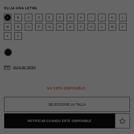
ELIJA UNA LETRA
A
B
C
D
E
F
G
H
I
J
K
L
M
N
O
P
Q
R
S
T
U
V
W
X
Y
Z
Guía de tallas
NO ESTÁ DISPONIBLE.
SELECCIONE LA TALLA
NOTIFICAR CUANDO ESTÉ DISPONIBLE