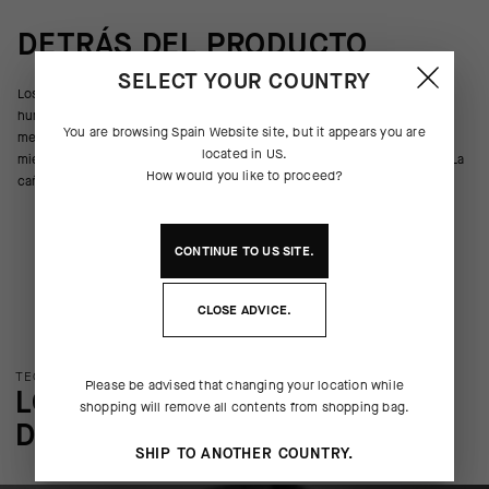
DETRÁS DEL PRODUCTO
SELECT YOUR COUNTRY
Los calcetines Ego, un diseño resistente a los olores y que absorbe la
humedad, proporcionan sujeción envolvente ligera sobre los
You are browsing
Spain Website
site, but it appears you are
metatarsianos, el puente y el tobillo. Además, lucen un mensaje visible
located in
US
.
mientras pedaleas. Cada par incluye dos piezas con las mismas letras. La
How would you like to proceed?
caña de 17 cm de alto garantiza que se vea tu mensaje.
CONTINUE TO
US
SITE.
CLOSE ADVICE.
TECNOLOGÍA DEL PRODUCTO
Please be advised that changing your location while
LOS DETALLES MÁS SUTILES
shopping will remove all contents from shopping bag.
DEL PRODUCTO
SHIP TO ANOTHER COUNTRY.