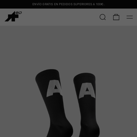
ENVÍO GRATIS EN PEDIDOS SUPERIORES A
100€
.