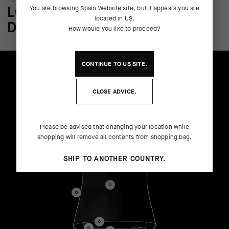
TECNOLOGÍA DEL PRODUCTO
LOS DETALLES MÁS SUTILES
You are browsing
Spain Website
site, but it appears you are
located in
US
.
DEL PRODUCTO
How would you like to proceed?
CONTINUE TO
US
SITE.
CLOSE ADVICE.
Please be advised that changing your location while
shopping will remove all contents from shopping bag.
SHIP TO ANOTHER COUNTRY.