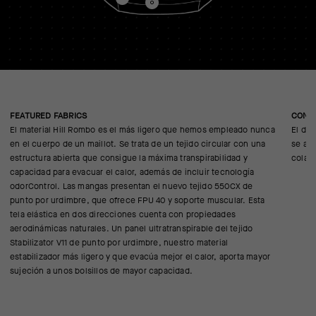
FEATURED FABRICS
CONS
El material Hill Rombo es el más ligero que hemos empleado nunca
El di
en el cuerpo de un maillot. Se trata de un tejido circular con una
se ad
estructura abierta que consigue la máxima transpirabilidad y
colabo
capacidad para evacuar el calor, además de incluir tecnología
odorControl. Las mangas presentan el nuevo tejido 550CX de
punto por urdimbre, que ofrece FPU 40 y soporte muscular. Esta
tela elástica en dos direcciones cuenta con propiedades
aerodinámicas naturales. Un panel ultratranspirable del tejido
Stabilizator V11 de punto por urdimbre, nuestro material
estabilizador más ligero y que evacúa mejor el calor, aporta mayor
sujeción a unos bolsillos de mayor capacidad.