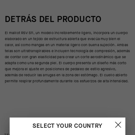
DETRÁS DEL PRODUCTO
El maillot RSV S11, un modelo increíblemente ligero, incorpora un cuerpo
elaborado en un tejido de estructura abierta que evacúa muy bien el
calor, así como mangas en un material ligero con buena sujeción. Ambas
telas son ultratranspirables e incluyen tecnología de compresión, además
de contar con gran elasticidad para crear un corte aerodinámico que se
adapta como una segunda piel. El cuerpo presenta un diseño más corto
que mejora el ajuste en posiciones de pedaleo de estilo agresivo,
además de reducir las arrugas en la zona del estómago. El cuello abierto
permite respirar profundamente durante los esfuerzos de alta intensidad.
SELECT YOUR COUNTRY