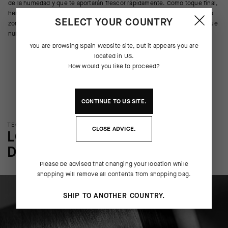
de la humedad y que te aportarán frescor rápidamente. Como toque final,
hemos incorporado uno de los elementos más clásicos: una franja en la
SELECT YOUR COUNTRY
zona central que contrastará con el resto de la gorra; hay tradiciones que
nunca deben perderse a costa de la innovación.
You are browsing
Spain Website
site, but it appears you are
located in
US
.
How would you like to proceed?
CONTINUE TO
US
SITE.
TECNOLOGÍA DEL PRODUCTO
CLOSE ADVICE.
LOS DETALLES MÁS SUTILES
DEL PRODUCTO
Please be advised that changing your location while
shopping will remove all contents from shopping bag.
SHIP TO ANOTHER COUNTRY.