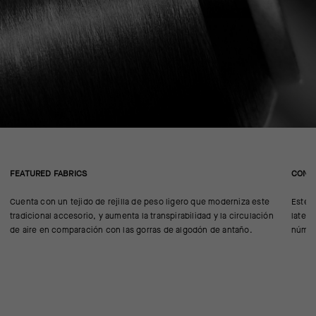
FEATURED FABRICS
CONS
Cuenta con un tejido de rejilla de peso ligero que moderniza este
Este 
tradicional accesorio, y aumenta la transpirabilidad y la circulación
latera
de aire en comparación con las gorras de algodón de antaño.
número