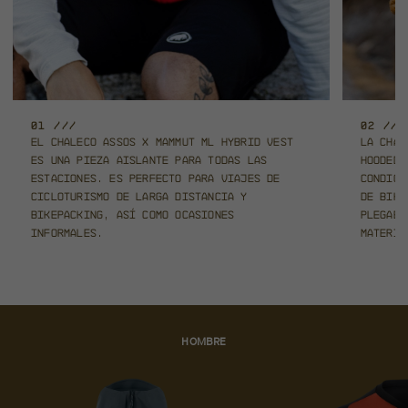
01 ///
02 ///
El chaleco ASSOS x Mammut ML Hybrid Vest
La chaq
es una pieza aislante para
todas las
Hooded
estaciones. Es perfecto para viajes de
condici
cicloturismo
de larga distancia y
de bik
bikepacking, así como ocasiones
plegabl
informales.
materia
HOMBRE