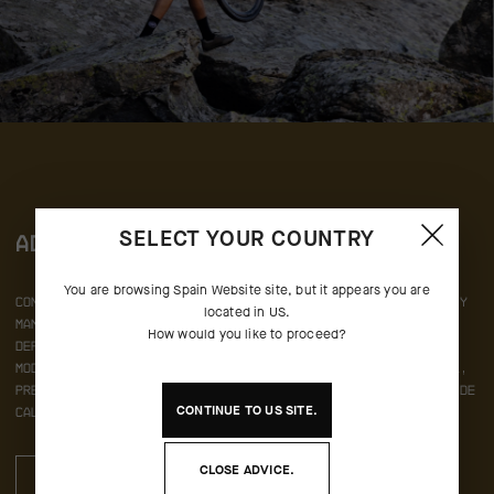
SELECT YOUR COUNTRY
ADVENTURE, ELEVATED
You are browsing
Spain Website
site, but it appears you are
Con sus más de 200 años de experiencia combinada, ASSOS y
located in
US
.
Mammut
se centran en crear equipamiento para que los
How would you like to proceed?
deportistas
puedan seguir superando sus límites.
Estos
modelos, pensados para llevar tus aventuras
a otro nivel,
presentan tejidos y cortes patentados,
así como diseños de
CONTINUE TO
US
SITE.
calidad probada.
CLOSE ADVICE.
PARA HOMBRE