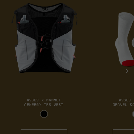
ASSOS X MAMMUT
ASSOS 
AENERGY TR5 VEST
GRAVEL S