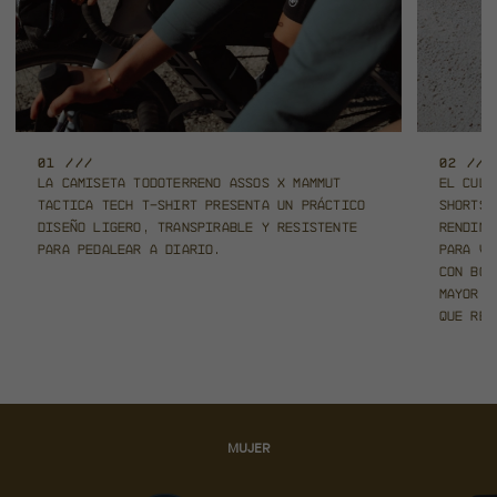
01 ///
02 ///
La camiseta todoterreno ASSOS x Mammut
El culo
TACTICA Tech T-Shirt
presenta un práctico
Shorts
diseño ligero, transpirable y resistente
rendimi
para pedalear a diario.
para
vi
con bo
mayor c
que red
MUJER