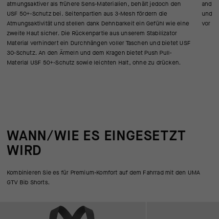
atmungsaktiver als frühere Sens-Materialien, behält jedoch den
andere
USF 50+-Schutz bei. Seitenpartien aus 3-Mesh fördern die
und Ma
Atmungsaktivität und stellen dank Dehnbarkeit ein Gefühl wie eine
vor al
zweite Haut sicher. Die Rückenpartie aus unserem Stabilizator
Material verhindert ein Durchhängen voller Taschen und bietet USF
30-Schutz. An den Ärmeln und dem Kragen bietet Push Pull-
Material USF 50+-Schutz sowie leichten Halt, ohne zu drücken.
WANN/WIE ES EINGESETZT
WIRD
Kombinieren Sie es für Premium-Komfort auf dem Fahrrad mit den UMA
GTV Bib Shorts.