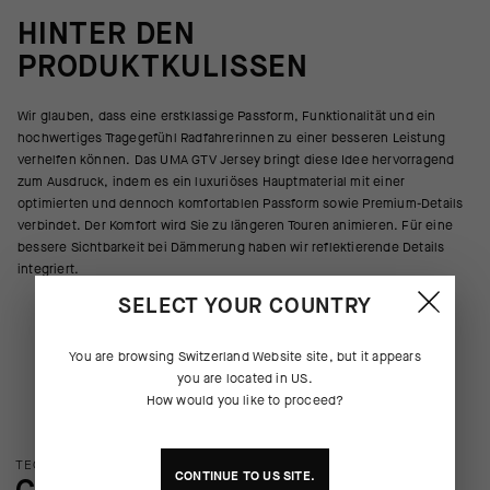
HINTER DEN
PRODUKTKULISSEN
Wir glauben, dass eine erstklassige Passform, Funktionalität und ein
hochwertiges Tragegefühl Radfahrerinnen zu einer besseren Leistung
verhelfen können. Das UMA GTV Jersey bringt diese Idee hervorragend
zum Ausdruck, indem es ein luxuriöses Hauptmaterial mit einer
optimierten und dennoch komfortablen Passform sowie Premium-Details
verbindet. Der Komfort wird Sie zu längeren Touren animieren. Für eine
bessere Sichtbarkeit bei Dämmerung haben wir reflektierende Details
integriert.
SELECT YOUR COUNTRY
You are browsing
Switzerland Website
site, but it appears
you are located in
US
.
How would you like to proceed?
TECHNOLOGIE: ÜBERBLICK
CONTINUE TO
US
SITE.