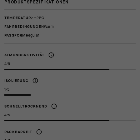
PRODUKTSPEZIFIKATIONEN
TEMPERATUR
> +21°C
FAHRBEDINGUNGEN
Warm
PASSFORM
regular
ATMUNGSAKTIVITÄT
4/5
ISOLIERUNG
1/5
SCHNELLTROCKNEND
4/5
PACKBARKEIT