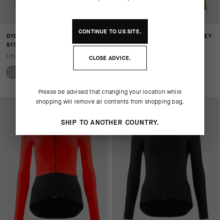
CONTINUE TO
US
SITE.
DYORA R SPRING FALL JERSEY
DYORA R SPRING FALL JERSEY
S11
S11
CHF. 209.00
CHF. 209.00
CLOSE ADVICE.
Please be advised that changing your location while
shopping will remove all contents from shopping bag.
SHIP TO ANOTHER COUNTRY.