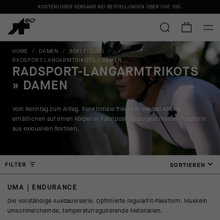
KOSTENLOSER VERSAND BEI BESTELLUNGEN ÜBER
CHF 100
.
HOME
/
DAMEN
/
BEKLEIDUNG
/
RADSPORT-LANGARMTRIKOTS » DAMEN
RADSPORT-LANGARMTRIKOTS
» DAMEN
Vom Renntag zum Alltag. Funktionale Trikots in der bei ASSOS
erhältlichen auf einen Körper in Fahrtposition zugeschnitten Passform
aus exklusiven Textilien.
FILTER
SORTIEREN
UMA | ENDURANCE
Die vollständige Ausdauerserie. Optimierte regularFit-Passform. Muskeln
umschmeichelnde, temperaturregulierende Materialien.