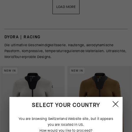
LOAD MORE
DYORA | RACING
Die ultimative Geschwindigkeitsserie. Hautenge, aerodynamische
Passform. Kompressive, temperaturregulierende Materialien. Ultraleichte,
WorldTour-erprobte Designs.
NEW IN
NEW IN
SELECT YOUR COUNTRY
You are browsing
Switzerland Website
site, but it appears
you are located in
US
.
How would you like to proceed?