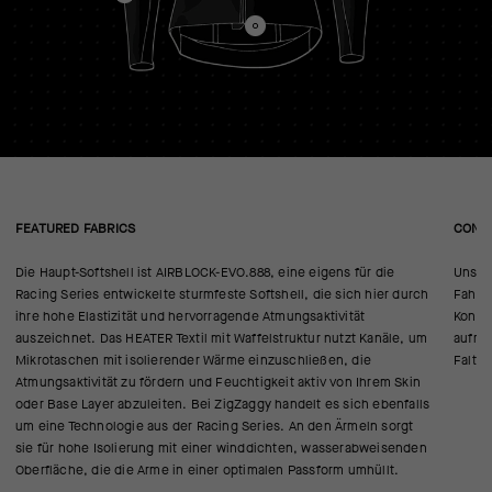
FEATURED FABRICS
CONS
Die Haupt-Softshell ist AIRBLOCK-EVO.888, eine eigens für die
Unsere
Racing Series entwickelte sturmfeste Softshell, die sich hier durch
Fahrte
ihre hohe Elastizität und hervorragende Atmungsaktivität
Konstr
auszeichnet. Das HEATER Textil mit Waffelstruktur nutzt Kanäle, um
aufrec
Mikrotaschen mit isolierender Wärme einzuschließen, die
Falte
Atmungsaktivität zu fördern und Feuchtigkeit aktiv von Ihrem Skin
oder Base Layer abzuleiten. Bei ZigZaggy handelt es sich ebenfalls
um eine Technologie aus der Racing Series. An den Ärmeln sorgt
sie für hohe Isolierung mit einer winddichten, wasserabweisenden
Oberfläche, die die Arme in einer optimalen Passform umhüllt.