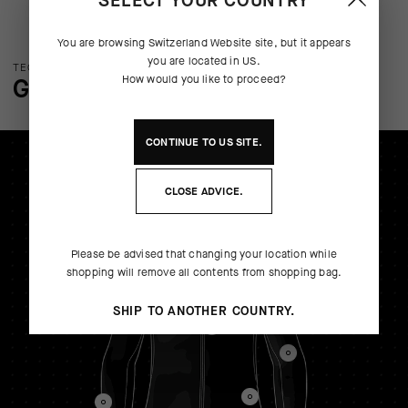
SELECT YOUR COUNTRY
You are browsing
Switzerland Website
site, but it appears
you are located in
US
.
TECHNOLOGIE: ÜBERBLICK
GENAUERE ANGABEN
How would you like to proceed?
CONTINUE TO
US
SITE.
CLOSE ADVICE.
Please be advised that changing your location while
shopping will remove all contents from shopping bag.
SHIP TO ANOTHER COUNTRY.