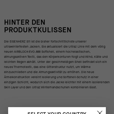
HINTER DEN
PRODUKTKULISSEN
Die EISENHERZ S11 ist die bisher fortschrittlichste unserer
ultrawinterfesten Jacken. Sie aktualisiert die Ultraz Linie mit dem völlig
neuen AIRBLOCK-EVO.888 Softshell, einem hochelastischen,
atmungsaktiven Textil, das den Körperkonturen folgt und Wind, Kälte und
leichten Regen abhält. Unter der geschmeidigen Shell befindet sich ein
neues Thermotextil, das eine Gitterstruktur nutzt, um Wärme
einzuschließen und die Atmungsaktivität zu erhöhen. Die neue
Ärmelkonstruktion vereint Isolierung und Softshell-Schutz in einer
einzigen Schicht, wodurch sich die Jacke leichter mit einem isolierenden
Skin Layer und den Ultraz Winterhandschuhen kombinieren lässt.