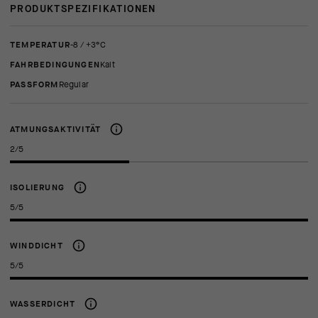
PRODUKTSPEZIFIKATIONEN
TEMPERATUR
-8 / +3°C
FAHRBEDINGUNGEN
Kalt
PASSFORM
regular
ATMUNGSAKTIVITÄT
2/5
ISOLIERUNG
5/5
WINDDICHT
5/5
WASSERDICHT