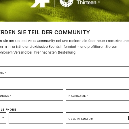
RDEN SIE TEIL DER COMMUNITY
en Sie der Collective 13 Community bei und bleiben Sie über neue Produktneuhe
n in Ihrer Nähe und exklusive Events informiert – und profitieren Sie von
enlosem Versand bei Ihrer nächsten Bestellung.
AIL
*
SELECT YOUR COUNTRY
RNAME
*
NACHNAME
*
You are browsing
Switzerland Website
site, but it appears you are located in
US
ILE PHONE
How would you like to proceed?
GEBURTSDATUM