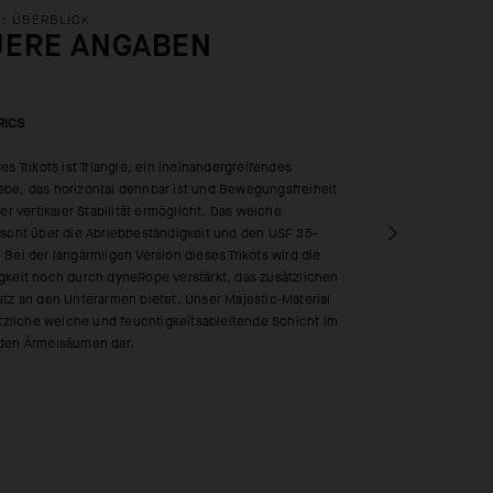
: ÜBERBLICK
UERE ANGABEN
RICS
es Trikots ist Triangle, ein ineinandergreifendes
be, das horizontal dehnbar ist und Bewegungsfreiheit
ger vertikaler Stabilität ermöglicht. Das weiche
uscht über die Abriebbeständigkeit und den USF 35-
Bei der langärmligen Version dieses Trikots wird die
gkeit noch durch dyneRope verstärkt, das zusätzlichen
tz an den Unterarmen bietet. Unser Majestic-Material
ätzliche weiche und feuchtigkeitsableitende Schicht im
den Ärmelsäumen dar.