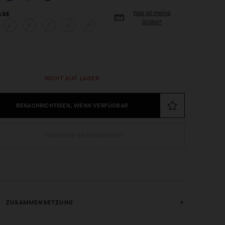
Was ist meine
SE
Größe?
S
M
L
XL
2XL
NICHT AUF LAGER
BENACHRICHTIGEN, WENN VERFÜGBAR
FINDEN SIE ES IM GESCHÄFT
ZUSAMMENSETZUNG