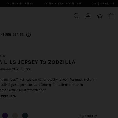
KUNDENDIENST
EINE FILIALE FINDEN
CH | GERMAN
ENTURE
SERIES
OTS
AIL LS JERSEY T3 ZODZILLA
 119.00
CHF. 36.00
angärmliges Trikot, das die Atmungsaktivität von Rennradtrikots mit
eständigkeit spezieller Ausrüstung für Geländefahrten in
nter ASSOS-Qualität verbindet.
 ERFAHREN
torpedoGrey