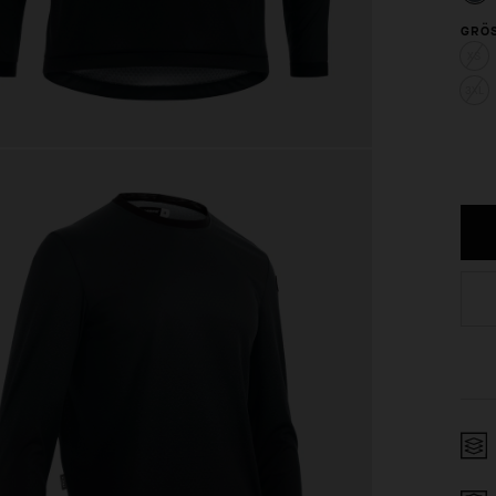
GRÖS
XS
3XL