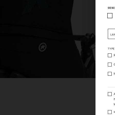
GESC
Pleas
LA
TYPE