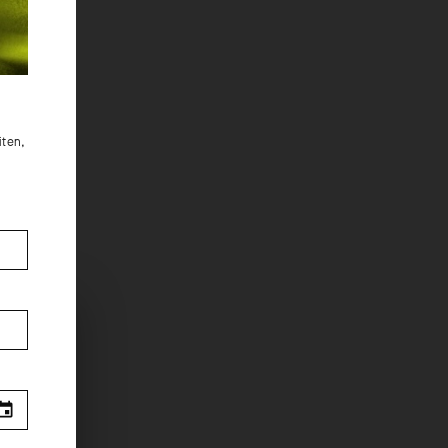
iten,
.