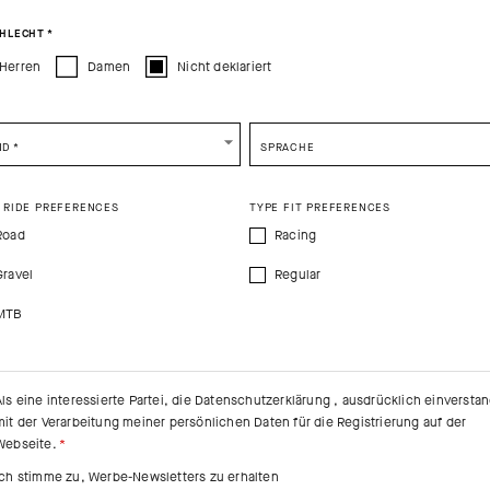
CONTINUE TO
US
SITE.
CLOSE ADVICE.
HLECHT
*
Herren
Damen
Nicht deklariert
e be advised that changing your location while shopping will remove all content
shopping bag.
SHIP TO ANOTHER COUNTRY.
ND
*
SPRACHE
 RIDE PREFERENCES
TYPE FIT PREFERENCES
Road
Racing
Gravel
Regular
MTB
Als eine interessierte Partei, die
Datenschutzerklärung
, ausdrücklich einversta
mit der Verarbeitung meiner persönlichen Daten für die Registrierung auf der
Webseite.
Ich stimme zu, Werbe-Newsletters zu erhalten