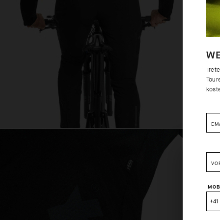
WE
Tret
Toure
kost
EM
VO
MOB
+41