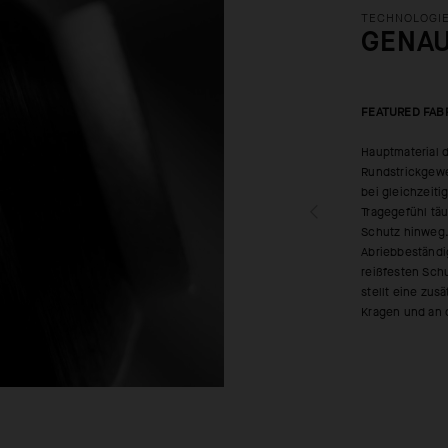
TECHNOLOGIE
GENA
FEATURED FAB
Hauptmaterial d
Rundstrickgewe
bei gleichzeiti
Tragegefühl tä
Schutz hinweg. 
Abriebbeständi
reißfesten Schu
stellt eine zus
Kragen und an 