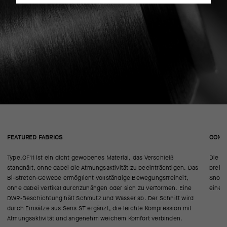
FEATURED FABRICS
CONS
Type.OF11 ist ein dicht gewobenes Material, das Verschleiß
Die H
standhält, ohne dabei die Atmungsaktivität zu beeinträchtigen. Das
breit
Bi-Stretch-Gewebe ermöglicht vollständige Bewegungsfreiheit,
Short
ohne dabei vertikal durchzuhängen oder sich zu verformen. Eine
eine v
DWR-Beschichtung hält Schmutz und Wasser ab. Der Schnitt wird
durch Einsätze aus Sens ST ergänzt, die leichte Kompression mit
Atmungsaktivität und angenehm weichem Komfort verbinden.