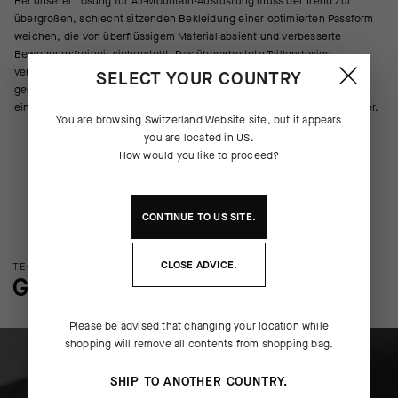
Bei unserer Lösung für All-Mountain-Ausrüstung muss der Trend zur
übergroßen, schlecht sitzenden Bekleidung einer optimierten Passform
weichen, die von überflüssigem Material absieht und verbesserte
Bewegungsfreiheit sicherstellt. Das überarbeitete Taillendesign
verspricht einen sicheren Halt und Schutz, egal ob beim Anstieg, auf
SELECT YOUR COUNTRY
geraden Strecken oder bei der Abfahrt. Reflektierende Details stellen
eine gute Sichtbarkeit auf dem Weg vom und zum Ausgangspunkt sicher.
You are browsing
Switzerland Website
site, but it appears
you are located in
US
.
How would you like to proceed?
CONTINUE TO
US
SITE.
CLOSE ADVICE.
TECHNOLOGIE: ÜBERBLICK
GENAUERE ANGABEN
Please be advised that changing your location while
shopping will remove all contents from shopping bag.
SHIP TO ANOTHER COUNTRY.