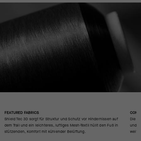
FEATURED FABRICS
CONS
Shield Tec 3D sorgt für Struktur und Schutz vor Hindernissen auf
Die na
dem Trail und ein leichteres, luftiges Mesh-Textil hüllt den Fuß in
und fü
stützenden, Komfort mit kühlender Belüftung.
weitet