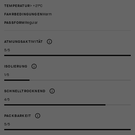
TEMPERATUR
> +21°C
FAHRBEDINGUNGEN
Warm
PASSFORM
regular
ATMUNGSAKTIVITÄT
5/5
ISOLIERUNG
1/5
SCHNELLTROCKNEND
4/5
PACKBARKEIT
5/5