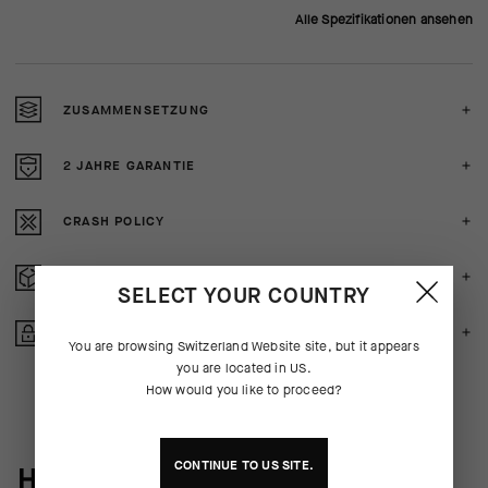
Alle Spezifikationen ansehen
ZUSAMMENSETZUNG
2 JAHRE GARANTIE
CRASH POLICY
KOSTENLOSE RÜCKERSTATTUNG
SELECT YOUR COUNTRY
GESICHERTE ZAHLUNG
You are browsing
Switzerland Website
site, but it appears
you are located in
US
.
How would you like to proceed?
CONTINUE TO
US
SITE.
HINTER DEN