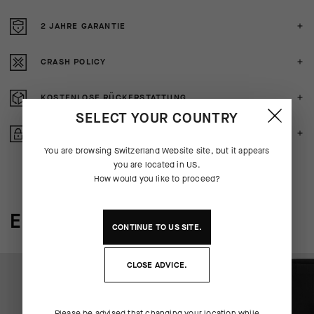
2 JAHRE GARANTIE
CRASH POLICY
KOSTENLOSE RÜCKERSTATTUNG
SELECT YOUR COUNTRY
GESICHERTE ZAHLUNG
You are browsing
Switzerland Website
site, but it appears
you are located in
US
.
How would you like to proceed?
ERGÄNZT DAS SYSTEM
CONTINUE TO
US
SITE.
CLOSE ADVICE.
Please be advised that changing your location while