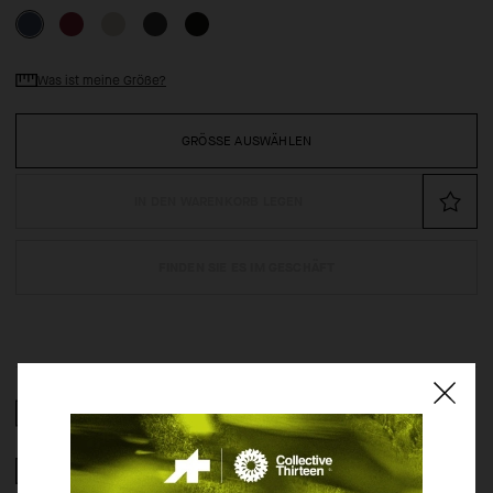
Was ist meine Größe?
GRÖSSE AUSWÄHLEN
IN DEN WARENKORB LEGEN
FINDEN SIE ES IM GESCHÄFT
ZUSAMMENSETZUNG
2 JAHRE GARANTIE