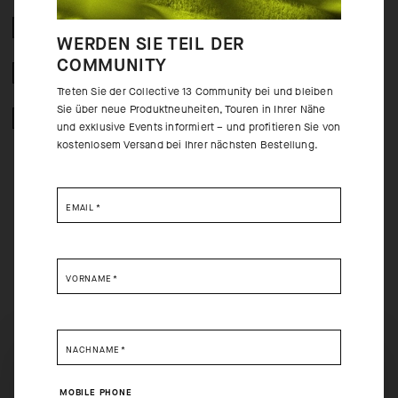
CRASH POLICY
WERDEN SIE TEIL DER
COMMUNITY
KOSTENLOSE RÜCKERSTATTUNG
Treten Sie der Collective 13 Community bei und bleiben
Sie über neue Produktneuheiten, Touren in Ihrer Nähe
GESICHERTE ZAHLUNG
und exklusive Events informiert – und profitieren Sie von
kostenlosem Versand bei Ihrer nächsten Bestellung.
EMAIL
*
HINTER DEN
PRODUKTKULISSEN
VORNAME
*
Das GT reForm Jersey vereint Komfort auf langen Strecken mit einer
umweltschonenden Herstellung. Von den atmungsaktiven Textilien, die
kühlende Belüftung bieten, bis hin zur vereinfachten
NACHNAME
*
Taschenkonstruktion ist das GT reForm speziell auf Funktionalität und
SELECT YOUR COUNTRY
reibungsfreien Komfort ausgelegt.
MOBILE PHONE