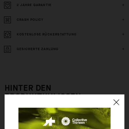
2 JAHRE GARANTIE
CRASH POLICY
KOSTENLOSE RÜCKERSTATTUNG
GESICHERTE ZAHLUNG
HINTER DEN
PRODUKTKULISSEN
Aerodynamische Renntrikots lassen keinen Raum für falsch sitzende Skin
Layer. Deshalb haben wir das neue NS Skin Layer so entworfen, dass es
ohne Probleme unter hautengen Trikots getragen werden kann und dabei
auch bessere Feuchtigkeitskontrolle und Kühlung bietet als die Haut