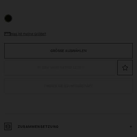
Was ist meine Größe?
GRÖSSE AUSWÄHLEN
IN DEN WARENKORB LEGEN
FINDEN SIE ES IM GESCHÄFT
ZUSAMMENSETZUNG