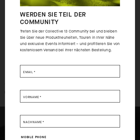
selbst. Die Ärmel aus Push Pull-Material unserer Renntrikots laufen vor
allem in Kombination mit einem ärmellosen Base Layer zu ihrer
WERDEN SIE TEIL DER
Höchstform auf. Wir haben uns daher vollständig gegen Ärmel
COMMUNITY
entschieden und den leichtesten, atmungsaktivstem und unauffälligstem
Skin Layer aller Zeiten geschaffen.
Treten Sie der Collective 13 Community bei und bleiben
Sie über neue Produktneuheiten, Touren in Ihrer Nähe
und exklusive Events informiert – und profitieren Sie von
kostenlosem Versand bei Ihrer nächsten Bestellung.
EMAIL
*
TECHNOLOGIE: ÜBERBLICK
GENAUERE ANGABEN
VORNAME
*
NACHNAME
*
SELECT YOUR COUNTRY
MOBILE PHONE